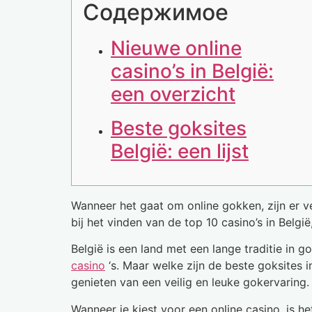
Содержимое
Nieuwe online
casino’s in België:
een overzicht
Beste goksites
België: een lijst
Wanneer het gaat om online gokken, zijn er ve
bij het vinden van de top 10 casino’s in Belgi
België is een land met een lange traditie in
casino
‘s. Maar welke zijn de beste goksites in
genieten van een veilig en leuke gokervaring.
Wanneer je kiest voor een online casino, is he