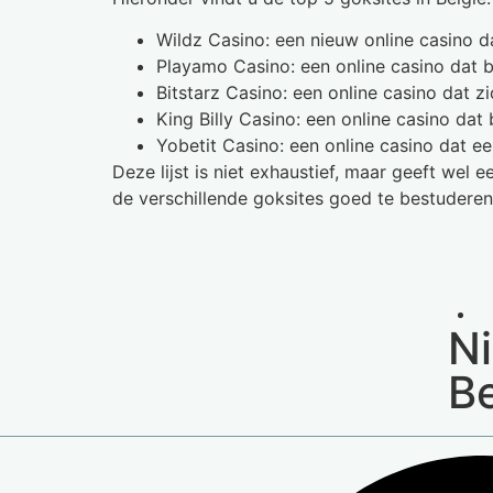
Wildz Casino: een nieuw online casino d
Playamo Casino: een online casino dat b
Bitstarz Casino: een online casino dat z
King Billy Casino: een online casino da
Yobetit Casino: een online casino dat ee
Deze lijst is niet exhaustief, maar geeft wel
de verschillende goksites goed te bestudere
Ni
B