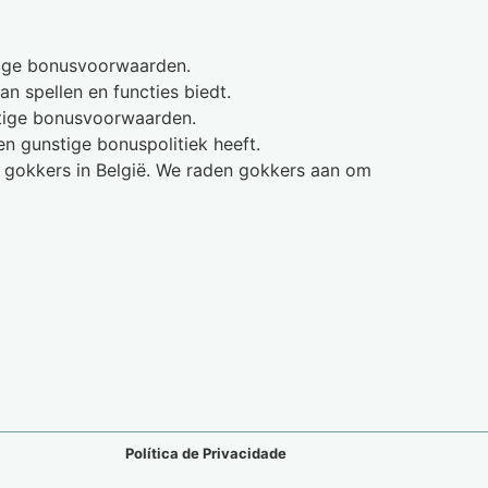
stige bonusvoorwaarden.
n spellen en functies biedt.
nstige bonusvoorwaarden.
en gunstige bonuspolitiek heeft.
oor gokkers in België. We raden gokkers aan om
Política de Privacidade