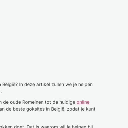
België? In deze artikel zullen we je helpen
.
van de oude Romeinen tot de huidige
online
van de beste goksites in België, zodat je kunt
gokken doet. Dat is waarom wij je helpen bij