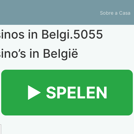
Sobre a Casa
inos in Belgi.5055
no’s in België
▶️ SPELEN