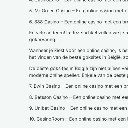
5. Mr Green Casino – Een online casino met e
6. 888 Casino – Een online casino met een br
En vele anderen! In deze artikel zullen we je 
gokervaring.
Wanneer je kiest voor een online casino, is he
het vinden van de beste goksites in België, z
De beste goksites in België zijn niet alleen v
moderne online spellen. Enkele van de beste go
7. Bwin Casino – Een online casino met een br
8. Betsson Casino – Een online casino met ee
9. Unibet Casino – Een online casino met een 
10. CasinoRoom – Een online casino met een b