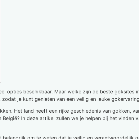
el opties beschikbaar. Maar welke zijn de beste goksites in 
ë, zodat je kunt genieten van een veilig en leuke gokervaring
 gokken. Het land heeft een rijke geschiedenis van gokken, 
 België? In deze artikel zullen we je helpen bij het vinden 
t belangrijk om te weten dat je veilig en verantwoordelijk 