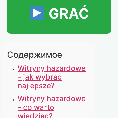
GRAĆ
Содержимое
Witryny hazardowe
– jak wybrać
najlepsze?
Witryny hazardowe
– co warto
wiedzieć?