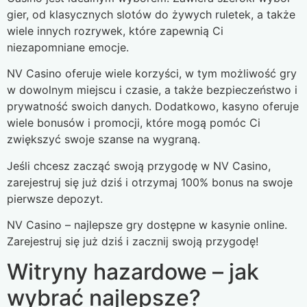
gier, od klasycznych slotów do żywych ruletek, a także
wiele innych rozrywek, które zapewnią Ci
niezapomniane emocje.
NV Casino oferuje wiele korzyści, w tym możliwość gry
w dowolnym miejscu i czasie, a także bezpieczeństwo i
prywatność swoich danych. Dodatkowo, kasyno oferuje
wiele bonusów i promocji, które mogą pomóc Ci
zwiększyć swoje szanse na wygraną.
Jeśli chcesz zacząć swoją przygodę w NV Casino,
zarejestruj się już dziś i otrzymaj 100% bonus na swoje
pierwsze depozyt.
NV Casino – najlepsze gry dostępne w kasynie online.
Zarejestruj się już dziś i zacznij swoją przygodę!
Witryny hazardowe – jak
wybrać najlepsze?