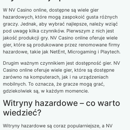
W NV Casino online, dostępne są wiele gier
hazardowych, które mogą zaspokoić gusta różnych
graczy. Jednak, aby wybrać najlepsze, należy wziąć
pod uwagę kilka czynników. Pierwszym z nich jest
jakość produkcji gry. NV Casino online oferuje wiele
gier, które są produkowane przez renomowane firmy
hazardowe, takie jak NetEnt, Microgaming i Playtech.
Drugim ważnym czynnikiem jest dostępność gier. NV
Casino online oferuje wiele gier, które są dostępne
zarówno na komputerach, jak i na urządzeniach
mobilnych. To oznacza, że gracze mogą grać,
gdziekolwiek są, w każdym momencie.
Witryny hazardowe – co warto
wiedzieć?
Witryny hazardowe są coraz popularniejsze, a NV