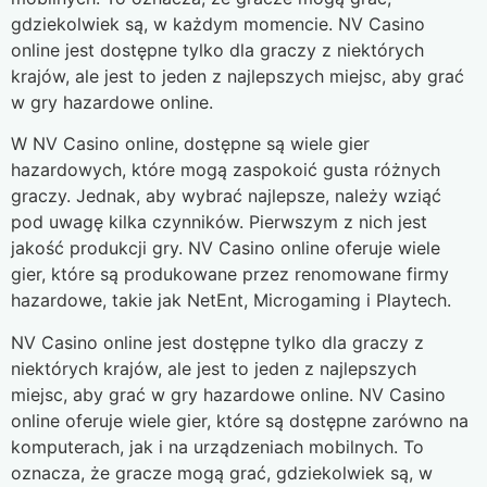
gdziekolwiek są, w każdym momencie. NV Casino
online jest dostępne tylko dla graczy z niektórych
krajów, ale jest to jeden z najlepszych miejsc, aby grać
w gry hazardowe online.
W NV Casino online, dostępne są wiele gier
hazardowych, które mogą zaspokoić gusta różnych
graczy. Jednak, aby wybrać najlepsze, należy wziąć
pod uwagę kilka czynników. Pierwszym z nich jest
jakość produkcji gry. NV Casino online oferuje wiele
gier, które są produkowane przez renomowane firmy
hazardowe, takie jak NetEnt, Microgaming i Playtech.
NV Casino online jest dostępne tylko dla graczy z
niektórych krajów, ale jest to jeden z najlepszych
miejsc, aby grać w gry hazardowe online. NV Casino
online oferuje wiele gier, które są dostępne zarówno na
komputerach, jak i na urządzeniach mobilnych. To
oznacza, że gracze mogą grać, gdziekolwiek są, w