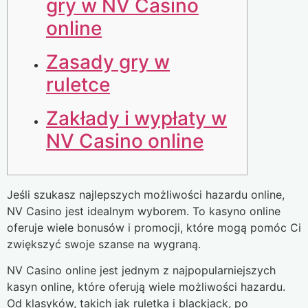
gry w NV Casino
online
Zasady gry w
ruletce
Zakłady i wypłaty w
NV Casino online
Jeśli szukasz najlepszych możliwości hazardu online,
NV Casino jest idealnym wyborem. To kasyno online
oferuje wiele bonusów i promocji, które mogą pomóc Ci
zwiększyć swoje szanse na wygraną.
NV Casino online jest jednym z najpopularniejszych
kasyn online, które oferują wiele możliwości hazardu.
Od klasyków, takich jak ruletka i blackjack, po