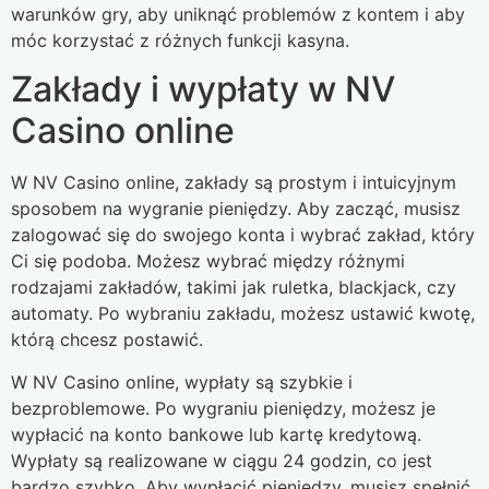
warunków gry, aby uniknąć problemów z kontem i aby
móc korzystać z różnych funkcji kasyna.
Zakłady i wypłaty w NV
Casino online
W NV Casino online, zakłady są prostym i intuicyjnym
sposobem na wygranie pieniędzy. Aby zacząć, musisz
zalogować się do swojego konta i wybrać zakład, który
Ci się podoba. Możesz wybrać między różnymi
rodzajami zakładów, takimi jak ruletka, blackjack, czy
automaty. Po wybraniu zakładu, możesz ustawić kwotę,
którą chcesz postawić.
W NV Casino online, wypłaty są szybkie i
bezproblemowe. Po wygraniu pieniędzy, możesz je
wypłacić na konto bankowe lub kartę kredytową.
Wypłaty są realizowane w ciągu 24 godzin, co jest
bardzo szybko. Aby wypłacić pieniędzy, musisz spełnić