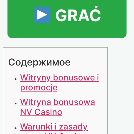
GRAĆ
Содержимое
Witryny bonusowe i
promocje
Witryna bonusowa
NV Casino
Warunki i zasady