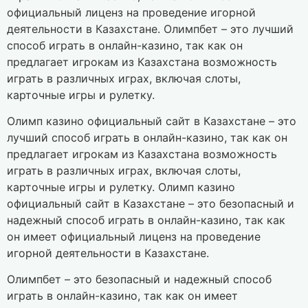
официальный лиценз на проведение игорной
деятельности в Казахстане. Олимпбет – это лучший
способ играть в онлайн-казино, так как он
предлагает игрокам из Казахстана возможность
играть в различных играх, включая слоты,
карточные игры и рулетку.
Олимп казино официальный сайт в Казахстане – это
лучший способ играть в онлайн-казино, так как он
предлагает игрокам из Казахстана возможность
играть в различных играх, включая слоты,
карточные игры и рулетку. Олимп казино
официальный сайт в Казахстане – это безопасный и
надежный способ играть в онлайн-казино, так как
он имеет официальный лиценз на проведение
игорной деятельности в Казахстане.
Олимпбет – это безопасный и надежный способ
играть в онлайн-казино, так как он имеет