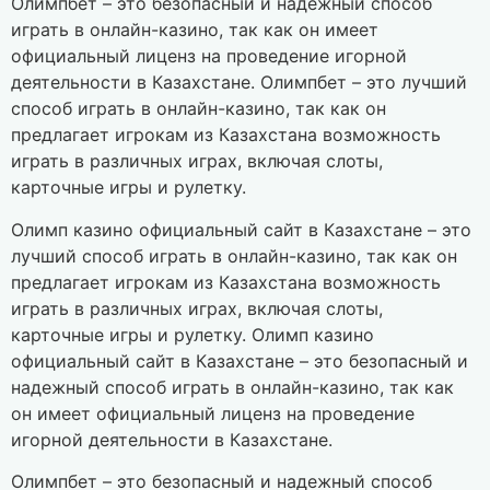
Олимпбет – это безопасный и надежный способ
играть в онлайн-казино, так как он имеет
официальный лиценз на проведение игорной
деятельности в Казахстане. Олимпбет – это лучший
способ играть в онлайн-казино, так как он
предлагает игрокам из Казахстана возможность
играть в различных играх, включая слоты,
карточные игры и рулетку.
Олимп казино официальный сайт в Казахстане – это
лучший способ играть в онлайн-казино, так как он
предлагает игрокам из Казахстана возможность
играть в различных играх, включая слоты,
карточные игры и рулетку. Олимп казино
официальный сайт в Казахстане – это безопасный и
надежный способ играть в онлайн-казино, так как
он имеет официальный лиценз на проведение
игорной деятельности в Казахстане.
Олимпбет – это безопасный и надежный способ