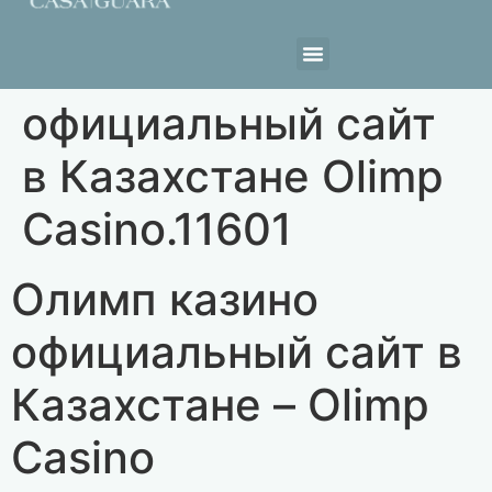
Estrutura da Casa
официальный сайт
в Казахстане Olimp
Casino.11601
Олимп казино
официальный сайт в
Казахстане – Olimp
Casino