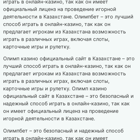
играть в онлайн-казино, так как он имеет
официальный лиценз на проведение игорной
деятельности в Казахстане. Олимпбет – это лучший
способ играть в онлайн-казино, так как он
предлагает игрокам из Казахстана возможность
играть в различных играх, включая слоты,
карточные игры и рулетку.
Олимп казино официальный сайт в Казахстане – это
лучший способ играть в онлайн-казино, так как он
предлагает игрокам из Казахстана возможность
играть в различных играх, включая слоты,
карточные игры и рулетку. Олимп казино
официальный сайт в Казахстане – это безопасный и
надежный способ играть в онлайн-казино, так как
он имеет официальный лиценз на проведение
игорной деятельности в Казахстане.
Олимпбет – это безопасный и надежный способ
играть в онлайн-казино, так как он имеет