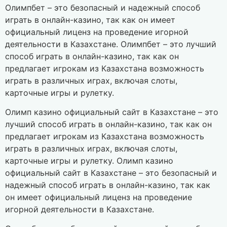
Олимпбет – это безопасный и надежный способ
играть в онлайн-казино, так как он имеет
официальный лиценз на проведение игорной
деятельности в Казахстане. Олимпбет – это лучший
способ играть в онлайн-казино, так как он
предлагает игрокам из Казахстана возможность
играть в различных играх, включая слоты,
карточные игры и рулетку.
Олимп казино официальный сайт в Казахстане – это
лучший способ играть в онлайн-казино, так как он
предлагает игрокам из Казахстана возможность
играть в различных играх, включая слоты,
карточные игры и рулетку. Олимп казино
официальный сайт в Казахстане – это безопасный и
надежный способ играть в онлайн-казино, так как
он имеет официальный лиценз на проведение
игорной деятельности в Казахстане.