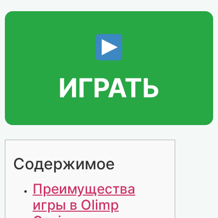
ИГРАТЬ
Содержимое
Преимущества
игры в Olimp