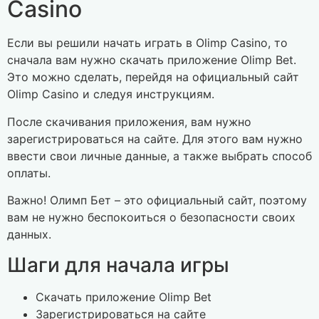
Casino
Если вы решили начать играть в Olimp Casino, то
сначала вам нужно скачать приложение Olimp Bet.
Это можно сделать, перейдя на официальный сайт
Olimp Casino и следуя инструкциям.
После скачивания приложения, вам нужно
зарегистрироваться на сайте. Для этого вам нужно
ввести свои личные данные, а также выбрать способ
оплаты.
Важно! Олимп Бет – это официальный сайт, поэтому
вам не нужно беспокоиться о безопасности своих
данных.
Шаги для начала игры
Скачать приложение Olimp Bet
Зарегистрироваться на сайте