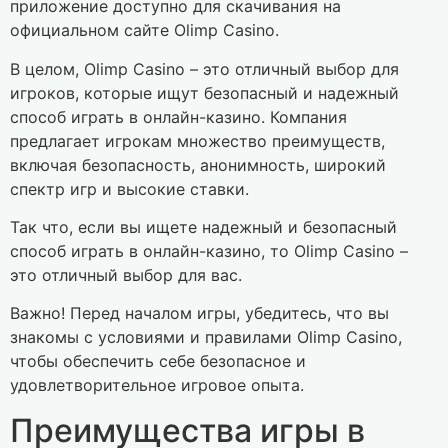
приложение доступно для скачивания на
официальном сайте Olimp Casino.
В целом, Olimp Casino – это отличный выбор для
игроков, которые ищут безопасный и надежный
способ играть в онлайн-казино. Компания
предлагает игрокам множество преимуществ,
включая безопасность, анонимность, широкий
спектр игр и высокие ставки.
Так что, если вы ищете надежный и безопасный
способ играть в онлайн-казино, то Olimp Casino –
это отличный выбор для вас.
Важно! Перед началом игры, убедитесь, что вы
знакомы с условиями и правилами Olimp Casino,
чтобы обеспечить себе безопасное и
удовлетворительное игровое опыта.
Преимущества игры в