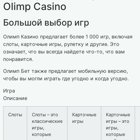
Olimp Casino
Большой выбор игр
Олимп Казино предлагает более 1 000 игр, включая
слоты, карточные игры, рулетку и другие. Это
означает, что вы всегда найдете что-то, что вам
понравится.
Олимп Бет также предлагает мобильную версию,
чтобы вы могли играть где угодно и когда угодно.
Игра
Описание
Слоты
Слоты – это
Карточные
Карточные
классические
игры
игры – это
игры,
игры,
которые
которые