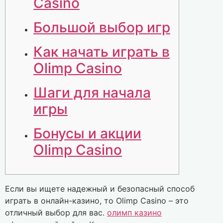
Casino
Большой выбор игр
Как начать играть в
Olimp Casino
Шаги для начала
игры
Бонусы и акции
Olimp Casino
Если вы ищете надежный и безопасный способ
играть в онлайн-казино, то Olimp Casino – это
отличный выбор для вас.
олимп казино