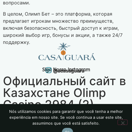
вопросами.
В целом, Олимп Бет – это платформа, которая
предлагает игрокам множество преимуществ,
включая безопасность, быстрый доступ к играм,
широкий выбор игр, бонусы и акции, а также 24/7
поддержку.
Siga Nosso Instagram
@acasaguara
Официальный сайт в
Казахстане Olimp
Casino.2984 (2)
Nós utilizamos cookies para garantir que você tenha a melhor
experiência em nosso site. Se você continua a usar este site,
2024 | Todos os Direitos Reservados
assumimos que você está satisfeito.
Política de Privacidade