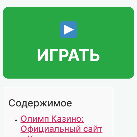
ИГРАТЬ
Содержимое
Олимп Казино:
Официальный сайт