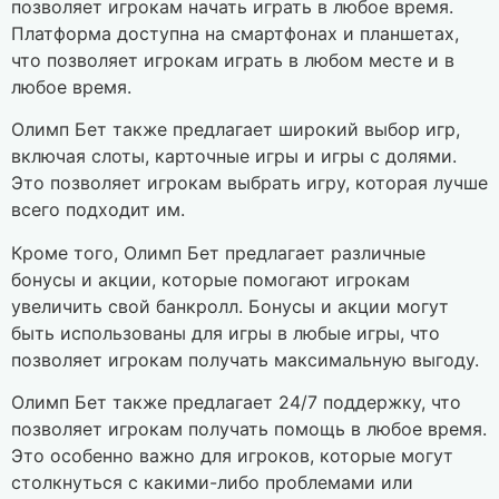
позволяет игрокам начать играть в любое время.
Платформа доступна на смартфонах и планшетах,
что позволяет игрокам играть в любом месте и в
любое время.
Олимп Бет также предлагает широкий выбор игр,
включая слоты, карточные игры и игры с долями.
Это позволяет игрокам выбрать игру, которая лучше
всего подходит им.
Кроме того, Олимп Бет предлагает различные
бонусы и акции, которые помогают игрокам
увеличить свой банкролл. Бонусы и акции могут
быть использованы для игры в любые игры, что
позволяет игрокам получать максимальную выгоду.
Олимп Бет также предлагает 24/7 поддержку, что
позволяет игрокам получать помощь в любое время.
Это особенно важно для игроков, которые могут
столкнуться с какими-либо проблемами или