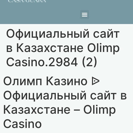
Estrutura da Casa
Официальный сайт
в Казахстане Olimp
Casino.2984 (2)
Олимп Казино ᐉ
Официальный сайт в
Казахстане – Olimp
Casino