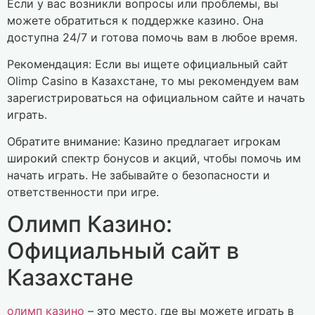
Если у вас возникли вопросы или проблемы, вы
можете обратиться к поддержке казино. Она
доступна 24/7 и готова помочь вам в любое время.
Рекомендация: Если вы ищете официальный сайт
Olimp Casino в Казахстане, то мы рекомендуем вам
зарегистрироваться на официальном сайте и начать
играть.
Обратите внимание: Казино предлагает игрокам
широкий спектр бонусов и акций, чтобы помочь им
начать играть. Не забывайте о безопасности и
ответственности при игре.
Олимп Казино:
Официальный сайт в
Казахстане
олимп казино
– это место, где вы можете играть в