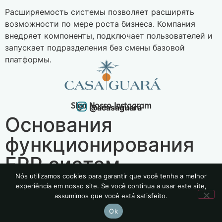
Расширяемость системы позволяет расширять
возможности по мере роста бизнеса. Компания
внедряет компоненты, подключает пользователей и
запускает подразделения без смены базовой
платформы.
Siga Nosso Instagram
@acasaguara
Основания
функционирования
ERP систем
Nós utilizamos cookies para garantir que você tenha a melhor
experiência em nosso site. Se você continua a usar este site,
2024 | Todos os Direitos Reservados
assumimos que você está satisfeito.
Política de Privacidade
Ok