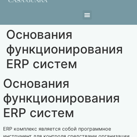
Estrutura da Casa
Основания
функционирования
ERP систем
Основания
функционирования
ERP систем
ERP комплекс является собой программное
инструмент для контроля средствами организации.