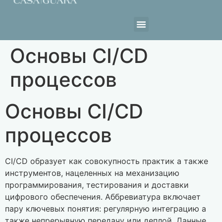
Estrutura da Casa
Основы CI/CD
процессов
Основы CI/CD
процессов
CI/CD образует как совокупность практик а также
инструментов, нацеленных на механизацию
программирования, тестирования и доставки
цифрового обеспечения. Аббревиатура включает
пару ключевых понятия: регулярную интеграцию а
также непрерывную передачу или деплой. Данные