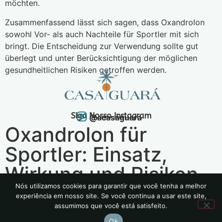
möchten.
Zusammenfassend lässt sich sagen, dass Oxandrolon
sowohl Vor- als auch Nachteile für Sportler mit sich
bringt. Die Entscheidung zur Verwendung sollte gut
überlegt und unter Berücksichtigung der möglichen
gesundheitlichen Risiken getroffen werden.
Siga Nosso Instagram
@acasaguara
Oxandrolon für
Sportler: Einsatz,
Wirkung und Risiken
Nós utilizamos cookies para garantir que você tenha a melhor
experiência em nosso site. Se você continua a usar este site,
2024 | Todos os Direitos Reservados
assumimos que você está satisfeito.
Política de Privacidade
Ok