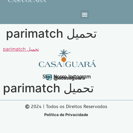
Estrutura da Casa
parimatch تحميل
parimatch تحميل
Siga Nosso Instagram
@acasaguara
parimatch تحميل
2024 | Todos os Direitos Reservados
Política de Privacidade