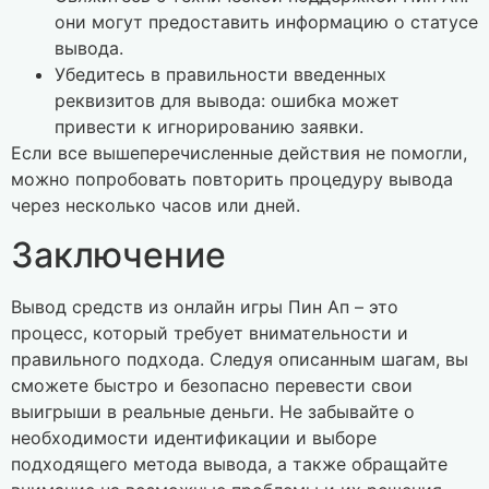
они могут предоставить информацию о статусе
вывода.
Убедитесь в правильности введенных
реквизитов для вывода: ошибка может
привести к игнорированию заявки.
Если все вышеперечисленные действия не помогли,
можно попробовать повторить процедуру вывода
через несколько часов или дней.
Заключение
Вывод средств из онлайн игры Пин Ап – это
процесс, который требует внимательности и
правильного подхода. Следуя описанным шагам, вы
сможете быстро и безопасно перевести свои
выигрыши в реальные деньги. Не забывайте о
необходимости идентификации и выборе
подходящего метода вывода, а также обращайте