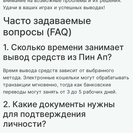
внимание на возможные проблемы и их решения.
Удачи в ваших играх и успешных выводах!
Часто задаваемые
вопросы (FAQ)
1. Сколько времени занимает
вывод средств из Пин Ап?
Время вывода средств зависит от выбранного
метода. Электронные кошельки могут обрабатывать
транзакции мгновенно, тогда как банковские
переводы могут занять от 3 до 5 рабочих дней.
2. Какие документы нужны
для подтверждения
личности?