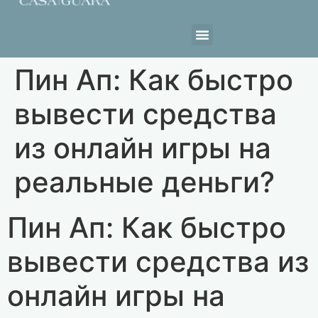
Estrutura da Casa
Пин Ап: Как быстро
вывести средства
из онлайн игры на
реальные деньги?
Пин Ап: Как быстро
вывести средства из
онлайн игры на