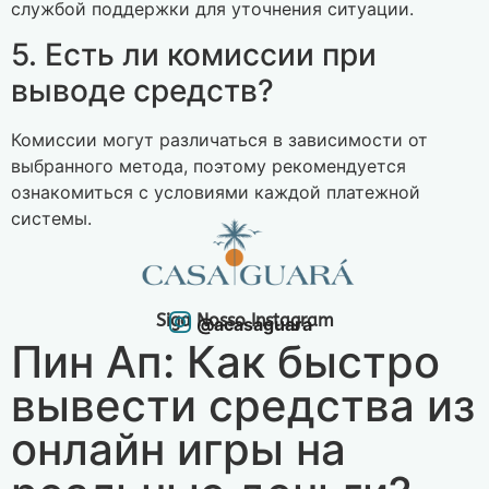
службой поддержки для уточнения ситуации.
5. Есть ли комиссии при
выводе средств?
Комиссии могут различаться в зависимости от
выбранного метода, поэтому рекомендуется
ознакомиться с условиями каждой платежной
системы.
Siga Nosso Instagram
@acasaguara
Пин Ап: Как быстро
вывести средства из
онлайн игры на