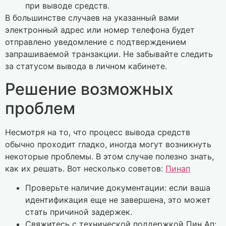
при выводе средств.
В большинстве случаев на указанный вами
электронный адрес или номер телефона будет
отправлено уведомление с подтверждением
запрашиваемой транзакции. Не забывайте следить
за статусом вывода в личном кабинете.
Решение возможных
проблем
Несмотря на то, что процесс вывода средств
обычно проходит гладко, иногда могут возникнуть
некоторые проблемы. В этом случае полезно знать,
как их решать. Вот несколько советов:
Пинап
Проверьте наличие документации: если ваша
идентификация еще не завершена, это может
стать причиной задержек.
Свяжитесь с технической поддержкой Пин Ап: