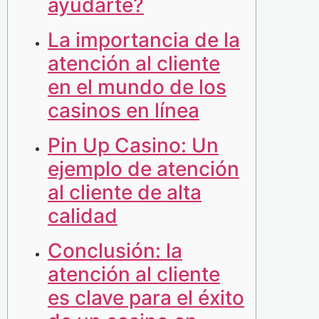
ayudarte?
La importancia de la
atención al cliente
en el mundo de los
casinos en línea
Pin Up Casino: Un
ejemplo de atención
al cliente de alta
calidad
Conclusión: la
atención al cliente
es clave para el éxito