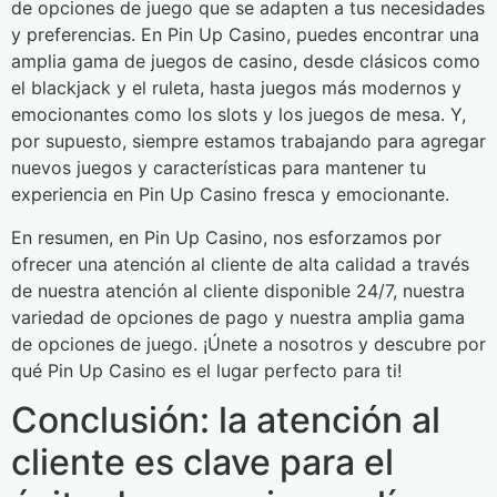
de opciones de juego que se adapten a tus necesidades
y preferencias. En Pin Up Casino, puedes encontrar una
amplia gama de juegos de casino, desde clásicos como
el blackjack y el ruleta, hasta juegos más modernos y
emocionantes como los slots y los juegos de mesa. Y,
por supuesto, siempre estamos trabajando para agregar
nuevos juegos y características para mantener tu
experiencia en Pin Up Casino fresca y emocionante.
En resumen, en Pin Up Casino, nos esforzamos por
ofrecer una atención al cliente de alta calidad a través
de nuestra atención al cliente disponible 24/7, nuestra
variedad de opciones de pago y nuestra amplia gama
de opciones de juego. ¡Únete a nosotros y descubre por
qué Pin Up Casino es el lugar perfecto para ti!
Conclusión: la atención al
cliente es clave para el