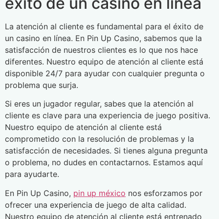
éxito de un casino en línea
La atención al cliente es fundamental para el éxito de
un casino en línea. En Pin Up Casino, sabemos que la
satisfacción de nuestros clientes es lo que nos hace
diferentes. Nuestro equipo de atención al cliente está
disponible 24/7 para ayudar con cualquier pregunta o
problema que surja.
Si eres un jugador regular, sabes que la atención al
cliente es clave para una experiencia de juego positiva.
Nuestro equipo de atención al cliente está
comprometido con la resolución de problemas y la
satisfacción de necesidades. Si tienes alguna pregunta
o problema, no dudes en contactarnos. Estamos aquí
para ayudarte.
En Pin Up Casino,
pin up méxico
nos esforzamos por
ofrecer una experiencia de juego de alta calidad.
Nuestro equipo de atención al cliente está entrenado