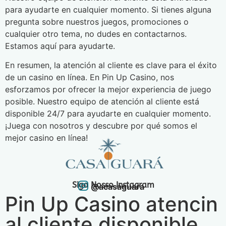
para ayudarte en cualquier momento. Si tienes alguna
pregunta sobre nuestros juegos, promociones o
cualquier otro tema, no dudes en contactarnos.
Estamos aquí para ayudarte.
En resumen, la atención al cliente es clave para el éxito
de un casino en línea. En Pin Up Casino, nos
esforzamos por ofrecer la mejor experiencia de juego
posible. Nuestro equipo de atención al cliente está
disponible 24/7 para ayudarte en cualquier momento.
¡Juega con nosotros y descubre por qué somos el
mejor casino en línea!
Siga Nosso Instagram
@acasaguara
Pin Up Casino atencin
al cliente disponible