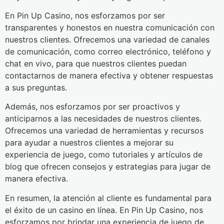
En Pin Up Casino, nos esforzamos por ser
transparentes y honestos en nuestra comunicación con
nuestros clientes. Ofrecemos una variedad de canales
de comunicación, como correo electrónico, teléfono y
chat en vivo, para que nuestros clientes puedan
contactarnos de manera efectiva y obtener respuestas
a sus preguntas.
Además, nos esforzamos por ser proactivos y
anticiparnos a las necesidades de nuestros clientes.
Ofrecemos una variedad de herramientas y recursos
para ayudar a nuestros clientes a mejorar su
experiencia de juego, como tutoriales y artículos de
blog que ofrecen consejos y estrategias para jugar de
manera efectiva.
En resumen, la atención al cliente es fundamental para
el éxito de un casino en línea. En Pin Up Casino, nos
esforzamos por brindar una experiencia de juego de