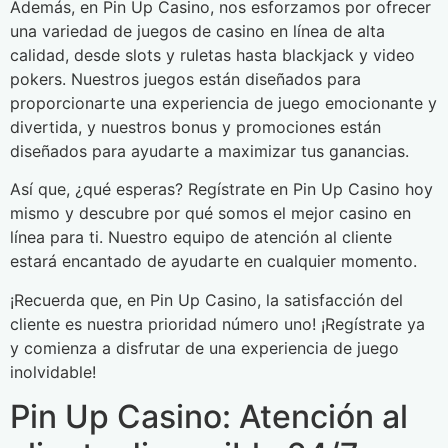
Además, en Pin Up Casino, nos esforzamos por ofrecer
una variedad de juegos de casino en línea de alta
calidad, desde slots y ruletas hasta blackjack y video
pokers. Nuestros juegos están diseñados para
proporcionarte una experiencia de juego emocionante y
divertida, y nuestros bonus y promociones están
diseñados para ayudarte a maximizar tus ganancias.
Así que, ¿qué esperas? Regístrate en Pin Up Casino hoy
mismo y descubre por qué somos el mejor casino en
línea para ti. Nuestro equipo de atención al cliente
estará encantado de ayudarte en cualquier momento.
¡Recuerda que, en Pin Up Casino, la satisfacción del
cliente es nuestra prioridad número uno! ¡Regístrate ya
y comienza a disfrutar de una experiencia de juego
inolvidable!
Pin Up Casino: Atención al