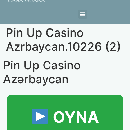
Estrutura da Casa
Pin Up Casino
Azrbaycan.10226 (2)
Pin Up Casino
Azərbaycan
OYNA