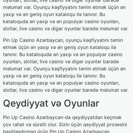
oyunları, slotlar, live casino və digər oyunlar barədə
məlumat var. Oyunçu kəşfiyyatını təmin etmək üçün ən
yaxşı və ən geniş oyun kataloqu ilə tanınır. Bu
kataloquda ən yaxşı və ən populyar casino oyunları,
slotlar, live casino və digər oyunlar barədə məlumat var.
Pin Up Casino Azərbaycan, oyunçu kəşfiyyatını təmin
etmək üçün ən yaxşı və ən geniş oyun kataloqu ilə
tanınır. Bu kataloquda ən yaxşı və ən populyar casino
oyunları, slotlar, live casino və digər oyunlar barədə
məlumat var. Oyunçu kəşfiyyatını təmin etmək üçün ən
yaxşı və ən geniş oyun kataloqu ilə tanınır. Bu
kataloquda ən yaxşı və ən populyar casino oyunları,
slotlar, live casino və digər oyunlar barədə məlumat var.
Qeydiyyat və Oyunlar
Pin Up Casino Azərbaycan-da qeydiyyatdan keçmək
çox rahat və sürətli olur. Sizin üçün qeydiyyat prosesini
basitlaşdırmaq üçün Pin Up Casino Azərbaycan