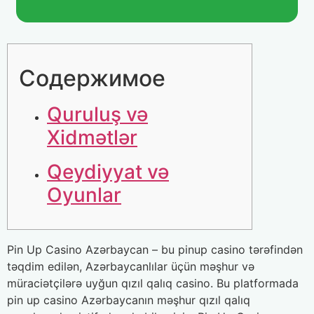
Содержимое
Quruluş və
Xidmətlər
Qeydiyyat və
Oyunlar
Pin Up Casino Azərbaycan – bu pinup casino tərəfindən
təqdim edilən, Azərbaycanlılar üçün məşhur və
müraciətçilərə uyğun qızıl qalıq casino. Bu platformada
pin up casino Azərbaycanın məşhur qızıl qalıq