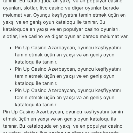
tanınır. Bu kataloquda ən yaxşı və ən populyar casino
oyunları, slotlar, live casino və digər oyunlar barədə
məlumat var. Oyunçu kəşfiyyatını təmin etmək üçün ən
yaxşı və ən geniş oyun kataloqu ilə tanınır. Bu
kataloquda ən yaxşı və ən populyar casino oyunları,
slotlar, live casino və digər oyunlar barədə məlumat var.
Pin Up Casino Azərbaycan, oyunçu kəşfiyyatını
təmin etmək üçün ən yaxşı və ən geniş oyun
kataloqu ilə tanınır.
Pin Up Casino Azərbaycan, oyunçu kəşfiyyatını
təmin etmək üçün ən yaxşı və ən geniş oyun
kataloqu ilə tanınır.
Pin Up Casino Azərbaycan, oyunçu kəşfiyyatını
təmin etmək üçün ən yaxşı və ən geniş oyun
kataloqu ilə tanınır.
Pin Up Casino Azərbaycan, oyunçu kəşfiyyatını təmin
etmək üçün ən yaxşı və ən geniş oyun kataloqu ilə
tanınır. Bu kataloquda ən yaxşı və ən populyar casino