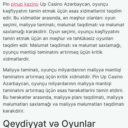
Pin
pinup kazino
Up Casino Azərbaycan, oyunçu
kəşfiyyatını təmin etmək üçün əsas xidmətlərini təqdim
edir. Bu xidmətlər arasında, ən məşhur olanları: oyun
seçimi, maliyyə təminatı, məlumat təqdimatı və məlumat
saxlamağı kərakdirir. Oyun seçimi, oyunçu kəşfiyyatını
təmin etmək üçün ən məşhur və təhlükəsiz oyunları
təqdim edir. Məlumat təqdimatı və məlumat saxlamağı,
oyunçu məntiqi təminatını artırmaq üçün kritik
xidmətlərdir.
Maliyyə təminatı, oyunçu milyardarının maliyyə məntiqi
təminatını artırmaq üçün kritik xidmətdir. Pin Up Casino
Azərbaycan, oyunçu milyardarının maliyyə məntiqi
təminatını artırmaq üçün əsas hərəkətlərini təmin etdirir.
Bu hərəkətlər arasında, maliyyə planı təqdimatı, maliyyə
məlumatları saxlamağı və maliyyə məlumatları təqdimatı
kərakdirir.
Qeydiyyat və Oyunlar