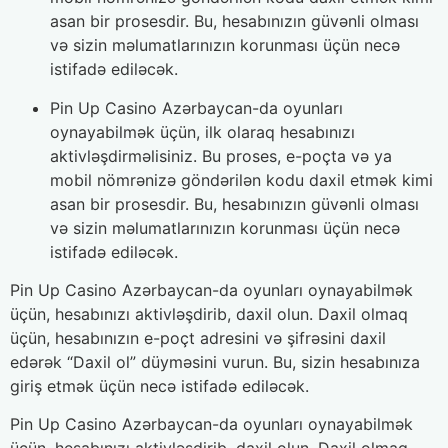
asan bir prosesdir. Bu, hesabınızın güvənli olması
və sizin məlumatlarınızın korunması üçün necə
istifadə ediləcək.
Pin Up Casino Azərbaycan-da oyunları
oynayabilmək üçün, ilk olaraq hesabınızı
aktivləşdirməlisiniz. Bu proses, e-poçta və ya
mobil nömrənizə göndərilən kodu daxil etmək kimi
asan bir prosesdir. Bu, hesabınızın güvənli olması
və sizin məlumatlarınızın korunması üçün necə
istifadə ediləcək.
Pin Up Casino Azərbaycan-da oyunları oynayabilmək
üçün, hesabınızı aktivləşdirib, daxil olun. Daxil olmaq
üçün, hesabınızın e-poçt adresini və şifrəsini daxil
edərək “Daxil ol” düyməsini vurun. Bu, sizin hesabınıza
giriş etmək üçün necə istifadə ediləcək.
Pin Up Casino Azərbaycan-da oyunları oynayabilmək