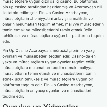
müraciətçilərə uyğun qızıl qalıq casino. Bu platforma,
pin up casino tərəfindən hazırlanmış və Azərbaycan dili
ilə tətbiq edilmişdir. Pin Up Casino Azərbaycan,
müraciətçilərin əhəmiyyətini anlayışına malikdir və
onların məlumatları təqdim etmək, maliyyə müraciətlərini
təmin etmək və münasibetlərini təmin etmək üçün
təhlükəsiz və müraciətçilərə uyğun bir platforma təqdim
edir.
Pin Up Casino Azərbaycan, müraciətçilərin ən yaxşı
oyunları və münasibətləri təqdim edir. Casino-da ən
yaxşı və müraciətçilərə uyğun oyunlar təqdim edilir,
müraciətçilərə məlumatları təqdim etmək, maliyyə
müraciətlərini təmin etmək və münasibətlərini təmin
etmək üçün təhlükəsiz və müraciətçilərə uyğun bir
platforma təqdim edir. Pin Up Casino Azərbaycan,
müraciətçilərin ən yaxşı oyunları və münasibətləri
təqdim edir.