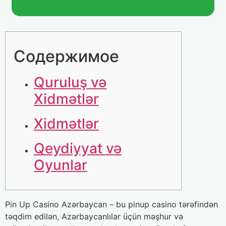
Содержимое
Quruluş və
Xidmətlər
Xidmətlər
Qeydiyyat və
Oyunlar
Pin Up Casino Azərbaycan – bu pinup casino tərəfindən
təqdim edilən, Azərbaycanlılar üçün məşhur və