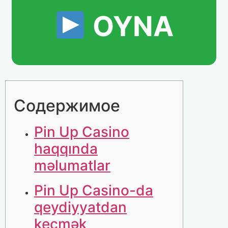
OYNA
Содержимое
Pin Up Casino
haqqında
məlumatlar
Pin Up Casino-da
qeydiyyatdan
keçmək