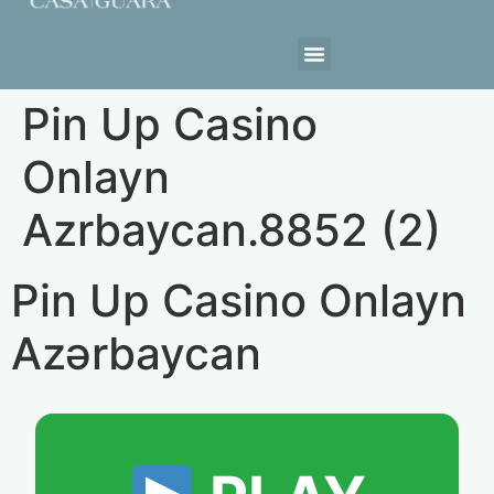
Estrutura da Casa
Pin Up Casino
Onlayn
Azrbaycan.8852 (2)
Pin Up Casino Onlayn
Azərbaycan