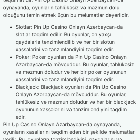
oynayanda, oyunların təhlükəsiz və məzmun dolu
olduğunu təmin etmək üçün bu məlumatlar dəyərlidir.
Slotlar: Pin Up Casino Onlayn Azərbaycan-da
slotlar təqdim edilir. Bu oyunlar, ən yaxşı
qaydalarla tənzimləndilib və hər bir slotun
xassələrini və tənzimləndiyini təqdim edir.
Poker: Poker oyunları da Pin Up Casino Onlayn
Azərbaycan-da mövcuddur. Bu oyunlar, təhlükəsiz
və məzmun doludur və hər bir poker oyununun
xassələrini və tənzimləndiyini təqdim edir.
Blackjack: Blackjack oyunları da Pin Up Casino
Onlayn Azərbaycan-da mövcuddur. Bu oyunlar,
təhlükəsiz və məzmun doludur və hər bir blackjack
oyununun xassələrini və tənzimləndiyini təqdim
edir.
Pin Up Casino Onlayn Azərbaycan-da oynayanda,
oyunların xasallarını təqdim edən bir şəkildə məlumatlar
verilir. Bu, oyunların tənzimləndiyini, qaydalarını və