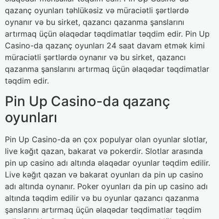
qazanç oyunları təhlükəsiz və müraciətli şərtlərdə
oynanır və bu sirket, qazancı qazanma şanslarını
artırmaq üçün əlaqədar təqdimatlar təqdim edir. Pin Up
Casino-da qazanç oyunları 24 saat davam etmək kimi
müraciətli şərtlərdə oynanır və bu sirket, qazancı
qazanma şanslarını artırmaq üçün əlaqədar təqdimatlar
təqdim edir.
Pin Up Casino-da qazanç
oyunları
Pin Up Casino-da ən çox populyar olan oyunlar slotlar,
live kəğıt qazan, bakarat və pokerdir. Slotlar arasında
pin up casino adı altında əlaqədar oyunlar təqdim edilir.
Live kəğıt qazan və bakarat oyunları da pin up casino
adı altında oynanır. Poker oyunları da pin up casino adı
altında təqdim edilir və bu oyunlar qazancı qazanma
şanslarını artırmaq üçün əlaqədar təqdimatlar təqdim