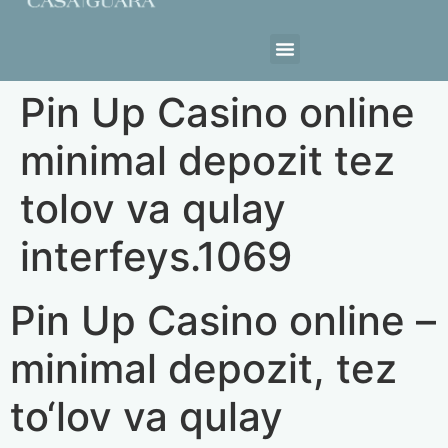
Estrutura da Casa
Pin Up Casino online
minimal depozit tez
tolov va qulay
interfeys.1069
Pin Up Casino online –
minimal depozit, tez
to‘lov va qulay