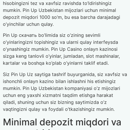
hisobingizni tez va xavfsiz ravishda to’ldirishingiz
mumkin. Pin Up Uzbekistan mijozlari uchun minimal
depozit miqdori 1000 so’m, bu esa barcha darajadagi
o’yinchilar uchun qulay.
Pin Up скачать bo’limida siz o’zining sevimli
o’yinlaringizni topishingiz va ularni qulay interfeysda
o’ynashingiz mumkin. Pin Up Casino onlayn kazinosi
sizga keng tanlovli o’yinlar, jumladan, slot mashinalar,
kartalar va boshqa ko’plab o’yinlarni taklif etadi.
Siz Pin Up Uz saytiga tashrif buyurganida, siz xavfsiz va
ishonchli onlayn kazino bilan ishlashni his etishingiz
mumkin. Pin Up Uzbekistan kompaniyasi o’z mijozlari
uchun eng yaxshi xizmatni taqdim etishga harakat
qiladi, shuning uchun siz bizning saytimizda o’z
vaqtingizni qulay va foydali o’tkazishingiz mumkin.
Minimal depozit miqdori va