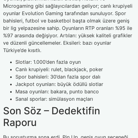
Microgaming gibi sağlayıcılardan geliyor; canlı krupiyeli
oyunlar Evolution Gaming tarafından sunuluyor. Spor
bahisleri, futbol ve basketbol başta olmak üzere geniş
bir lig yelpazesine sahip. Oyunların RTP oranları %95 ile
%97 arasında değişiyor. Artıları: yüksek kaliteli grafikler
ve düzenli güncellemeler. Eksileri: bazı oyunlar
Türkiye’de kısıtlı.
Slotlar: 1.000’den fazla oyun
Canlı krupiyeli: rulet, blackjack, poker
Spor bahisleri: 30’dan fazla spor dalı
Jackpot oyunları: büyük ödüllü slotlar
Masa oyunları: bakara, punto banco
Sanal sporlar: simülasyon maçları
Son Söz – Dedektifin
Raporu
Bu soruşturma sona erdi. Pin Up, geniş oyun seçeneği