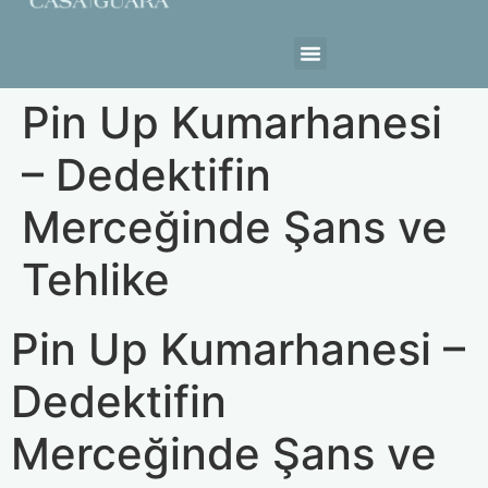
Estrutura da Casa
Pin Up Kumarhanesi
– Dedektifin
Merceğinde Şans ve
Tehlike
Pin Up Kumarhanesi –
Dedektifin
Merceğinde Şans ve