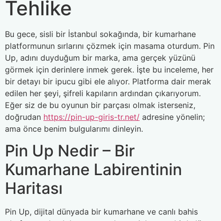
Tehlike
Bu gece, sisli bir İstanbul sokağında, bir kumarhane
platformunun sırlarını çözmek için masama oturdum. Pin
Up, adını duyduğum bir marka, ama gerçek yüzünü
görmek için derinlere inmek gerek. İşte bu inceleme, her
bir detayı bir ipucu gibi ele alıyor. Platforma dair merak
edilen her şeyi, şifreli kapıların ardından çıkarıyorum.
Eğer siz de bu oyunun bir parçası olmak isterseniz,
doğrudan
https://pin-up-giris-tr.net/
adresine yönelin;
ama önce benim bulgularımı dinleyin.
Pin Up Nedir – Bir
Kumarhane Labirentinin
Haritası
Pin Up, dijital dünyada bir kumarhane ve canlı bahis