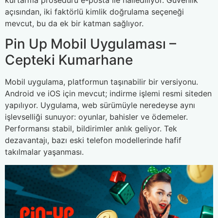
açısından, iki faktörlü kimlik doğrulama seçeneği
mevcut, bu da ek bir katman sağlıyor.
Pin Up Mobil Uygulaması –
Cepteki Kumarhane
Mobil uygulama, platformun taşınabilir bir versiyonu.
Android ve iOS için mevcut; indirme işlemi resmi siteden
yapılıyor. Uygulama, web sürümüyle neredeyse aynı
işlevselliği sunuyor: oyunlar, bahisler ve ödemeler.
Performansı stabil, bildirimler anlık geliyor. Tek
dezavantajı, bazı eski telefon modellerinde hafif
takılmalar yaşanması.