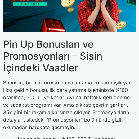
Pin Up Bonusları ve
Promosyonları – Sisin
İçindeki Vaadler
Bonuslar, bu platformun en cazip ama en karmaşık yanı.
Hoş geldin bonusu, ilk para yatırma işleminizde %100
oranında, 500 TL’ye kadar. Ayrıca, haftalık geri ödeme
ve sadakat programı var. Ama dikkat: çevrim şartları,
35x gibi bir rakamla karşınıza çıkıyor. Promosyonların
detayları, sitedeki “Promosyonlar” bölümünde gizli;
okumadan harekete geçmeyin.