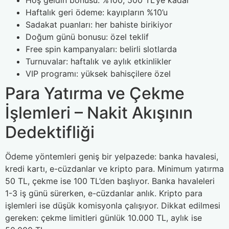
Hoş geldin bonusu: %100, 500 TL’ye kadar
Haftalık geri ödeme: kayıpların %10’u
Sadakat puanları: her bahiste birikiyor
Doğum günü bonusu: özel teklif
Free spin kampanyaları: belirli slotlarda
Turnuvalar: haftalık ve aylık etkinlikler
VIP programı: yüksek bahisçilere özel
Para Yatırma ve Çekme
İşlemleri – Nakit Akışının
Dedektifliği
Ödeme yöntemleri geniş bir yelpazede: banka havalesi,
kredi kartı, e-cüzdanlar ve kripto para. Minimum yatırma
50 TL, çekme ise 100 TL’den başlıyor. Banka havaleleri
1-3 iş günü sürerken, e-cüzdanlar anlık. Kripto para
işlemleri ise düşük komisyonla çalışıyor. Dikkat edilmesi
gereken: çekme limitleri günlük 10.000 TL, aylık ise