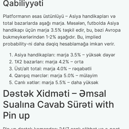
Qabiliyyəti
Platformanın əsas üstünlüyü – Asiya handikapları və
total bazarlarda aşağı marja. Məsələn, futbolda Asiya
handikapı üçün marja 3.5% təşkil edir, bu, bəzi Avropa
bukmeykerlərindən 1-2% aşağıdır. Bu, implied
probability-ni daha dəqiq hesablamağa imkan verir.
Asiya handikapları: marja 3.5% – yüksək dəyər
1X2 bazarları: marja 4.2% – orta
Üst/alt total: marja 4.0% – rəqabətli
Qarışıq mərclər: marja 5.0% – mülayim
Canlı xətlər: marja 5.5% – daha yüksək
Dəstək Xidməti – Əmsal
Sualına Cavab Sürəti with
Pin up