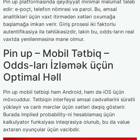
Pin up platformasında qeydiyyat minimal məlumat tələb
edir: e-poçt, telefon nömrəsi və parol. Bu, əmsal
analitikləri üçün vaxt itirmədən xətləri oxumağa
başlamağa imkan verir. Giriş prosesi iki faktorlu
autentifikasiya ilə təhlükəsizdir, lakin bu, odds-ların real
vaxtda yenilənməsinə mane olmur.
Pin up – Mobil Tətbiq –
Odds-ları İzləmək üçün
Optimal Həll
Pin up mobil tətbiqi həm Android, həm də iOS üçün
mövcuddur. Tətbiqin interfeysi əmsal cədvəllərini sürətli
yükləyir və canlı mərclər üçün xətləri dəqiq göstərir.
Burada implied probability-ni hesablamaq üçün
kalkulyator funksiyası inteqrasiya olunub, bu da value
axtaran oyunçular üçün vacibdir.