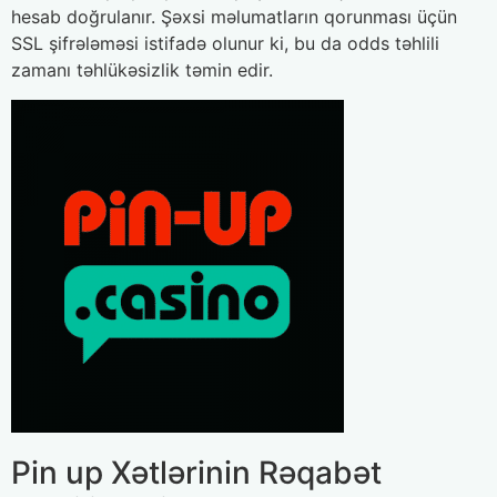
hesab doğrulanır. Şəxsi məlumatların qorunması üçün
SSL şifrələməsi istifadə olunur ki, bu da odds təhlili
zamanı təhlükəsizlik təmin edir.
Pin up Xətlərinin Rəqabət