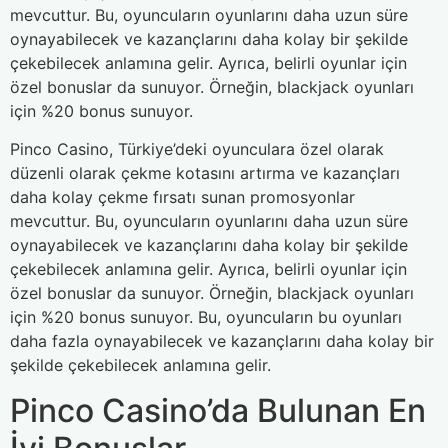
mevcuttur. Bu, oyuncuların oyunlarını daha uzun süre
oynayabilecek ve kazançlarını daha kolay bir şekilde
çekebilecek anlamına gelir. Ayrıca, belirli oyunlar için
özel bonuslar da sunuyor. Örneğin, blackjack oyunları
için %20 bonus sunuyor.
Pinco Casino, Türkiye’deki oyunculara özel olarak
düzenli olarak çekme kotasını artırma ve kazançları
daha kolay çekme fırsatı sunan promosyonlar
mevcuttur. Bu, oyuncuların oyunlarını daha uzun süre
oynayabilecek ve kazançlarını daha kolay bir şekilde
çekebilecek anlamına gelir. Ayrıca, belirli oyunlar için
özel bonuslar da sunuyor. Örneğin, blackjack oyunları
için %20 bonus sunuyor. Bu, oyuncuların bu oyunları
daha fazla oynayabilecek ve kazançlarını daha kolay bir
şekilde çekebilecek anlamına gelir.
Pinco Casino’da Bulunan En