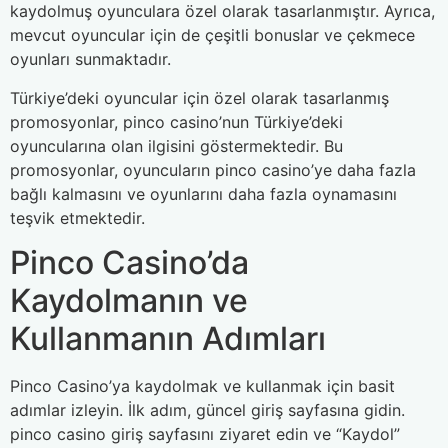
kaydolmuş oyunculara özel olarak tasarlanmıştır. Ayrıca,
mevcut oyuncular için de çeşitli bonuslar ve çekmece
oyunları sunmaktadır.
Türkiye’deki oyuncular için özel olarak tasarlanmış
promosyonlar, pinco casino’nun Türkiye’deki
oyuncularına olan ilgisini göstermektedir. Bu
promosyonlar, oyuncuların pinco casino’ye daha fazla
bağlı kalmasını ve oyunlarını daha fazla oynamasını
teşvik etmektedir.
Pinco Casino’da
Kaydolmanın ve
Kullanmanın Adımları
Pinco Casino’ya kaydolmak ve kullanmak için basit
adımlar izleyin. İlk adım, güncel giriş sayfasına gidin.
pinco casino giriş sayfasını ziyaret edin ve “Kaydol”