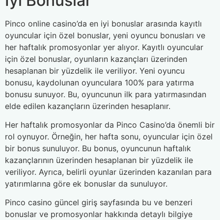
İyi Bonuslar
Pinco online casino’da en iyi bonuslar arasında kayıtlı
oyuncular için özel bonuslar, yeni oyuncu bonusları ve
her haftalık promosyonlar yer alıyor. Kayıtlı oyuncular
için özel bonuslar, oyunların kazançları üzerinden
hesaplanan bir yüzdelik ile veriliyor. Yeni oyuncu
bonusu, kaydolunan oyunculara 100% para yatırma
bonusu sunuyor. Bu, oyuncunun ilk para yatırmasından
elde edilen kazançların üzerinden hesaplanır.
Her haftalık promosyonlar da Pinco Casino’da önemli bir
rol oynuyor. Örneğin, her hafta sonu, oyuncular için özel
bir bonus sunuluyor. Bu bonus, oyuncunun haftalık
kazançlarının üzerinden hesaplanan bir yüzdelik ile
veriliyor. Ayrıca, belirli oyunlar üzerinden kazanılan para
yatırımlarına göre ek bonuslar da sunuluyor.
Pinco casino güncel giriş sayfasında bu ve benzeri
bonuslar ve promosyonlar hakkında detaylı bilgiye