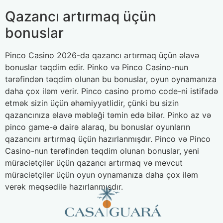
Qazancı artırmaq üçün
bonuslar
Pinco Casino 2026-da qazancı artırmaq üçün əlavə
bonuslar təqdim edir. Pinko və Pinco Casino-nun
tərəfindən təqdim olunan bu bonuslar, oyun oynamanıza
daha çox iləm verir. Pinco casino promo code-ni istifadə
etmək sizin üçün əhəmiyyətlidir, çünki bu sizin
qazancınıza əlavə məbləği təmin edə bilər. Pinko az və
pinco game-ə dairə alaraq, bu bonuslar oyunların
qazancını artırmaq üçün hazırlanmışdır. Pinco və Pinco
Casino-nun tərəfindən təqdim olunan bonuslar, yeni
müraciətçilər üçün qazancı artırmaq və mevcut
müraciətçilər üçün oyun oynamanıza daha çox iləm
verək məqsədilə hazırlanmışdır.