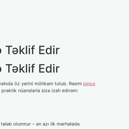
 Təklif Edir
 Təklif Edir
 siyahıda öz yerini möhkəm tutub. Rəsmi
pinco
 praktik nüanslarla sizə izah edirəm:
 tələb olunmur – ən azı ilk mərhələdə.