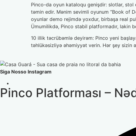
Pinco-da oyun kataloqu genişdir: slotlar, stol 
təmin edir. Mənim sevimli oyunum “Book of Dea
oyunlar demo rejimdə yoxdur, birbaşa real pul
Ümumilikdə, Pinco stabil platformadır, lakin b
10 illik təcrübəmlə deyirəm: Pinco yeni başla
təhlükəsizliyə əhəmiyyət verin. Hər şey sizin ə
Siga Nosso Instagram
Pinco Platforması – Nədi