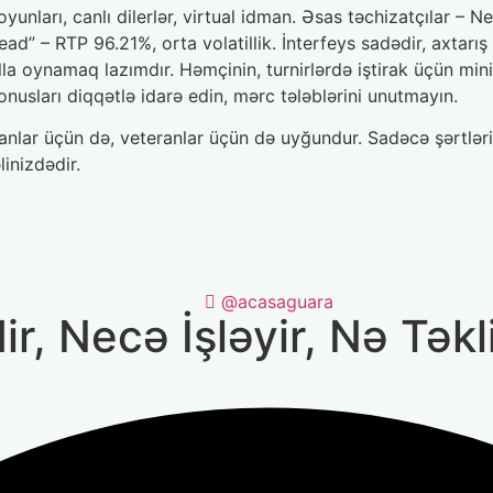
oyunları, canlı dilerlər, virtual idman. Əsas təchizatçılar –
d” – RTP 96.21%, orta volatillik. İnterfeys sadədir, axtarış
la oynamaq lazımdır. Həmçinin, turnirlərdə iştirak üçün mi
onusları diqqətlə idarə edin, mərc tələblərini unutmayın.
yanlar üçün də, veteranlar üçün də uyğundur. Sadəcə şərtləri
linizdədir.
@acasaguara
r, Necə İşləyir, Nə Təkli