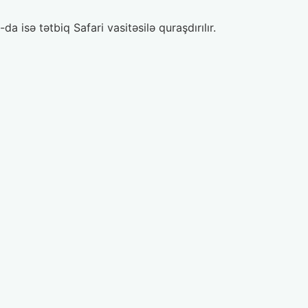
 isə tətbiq Safari vasitəsilə quraşdırılır.