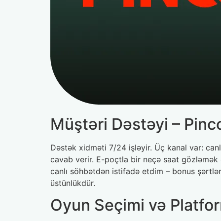
Müştəri Dəstəyi – Pinc
Dəstək xidməti 7/24 işləyir. Üç kanal var: can
cavab verir. E-poçtla bir neçə saat gözləmək
canlı söhbətdən istifadə etdim – bonus şərtlər
üstünlükdür.
Oyun Seçimi və Platfo