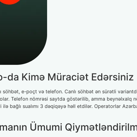
o-da Kimə Müraciət Edərsiniz
lı söhbət, e-poçt və telefon. Canlı söhbət ən sürətli variant
 olar. Telefon nömrəsi saytda göstərilib, amma beynəlxalq n
i ilə bağlı sualımı 3 dəqiqəyə həll etdilər. Operatorlar Azər
rmanın Ümumi Qiymətləndirilm