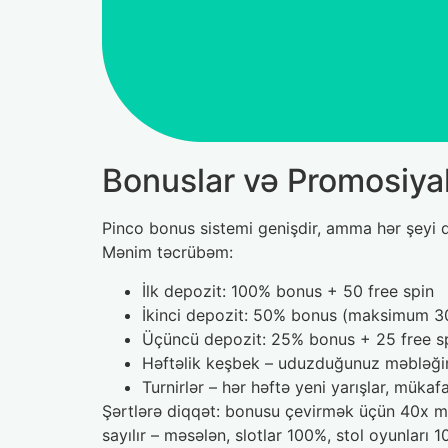
Bonuslar və Promosiyal
Pinco bonus sistemi genişdir, amma hər şey
Mənim təcrübəm:
İlk depozit: 100% bonus + 50 free spin
İkinci depozit: 50% bonus (maksimum 
Üçüncü depozit: 25% bonus + 25 free s
Həftəlik keşbek – uduzduğunuz məbləği
Turnirlər – hər həftə yeni yarışlar, mükafa
Şərtlərə diqqət: bonusu çevirmək üçün 40x mə
sayılır – məsələn, slotlar 100%, stol oyunları 