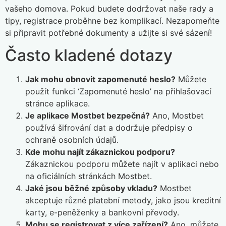
vašeho domova. Pokud budete dodržovat naše rady a
tipy, registrace proběhne bez komplikací. Nezapomeňte
si připravit potřebné dokumenty a užijte si své sázení!
Často kladené dotazy
Jak mohu obnovit zapomenuté heslo?
Můžete
použít funkci ‘Zapomenuté heslo’ na přihlašovací
stránce aplikace.
Je aplikace Mostbet bezpečná?
Ano, Mostbet
používá šifrování dat a dodržuje předpisy o
ochraně osobních údajů.
Kde mohu najít zákaznickou podporu?
Zákaznickou podporu můžete najít v aplikaci nebo
na oficiálních stránkách Mostbet.
Jaké jsou běžné způsoby vkladu?
Mostbet
akceptuje různé platební metody, jako jsou kreditní
karty, e-peněženky a bankovní převody.
Mohu se registrovat z více zařízení?
Ano, můžete