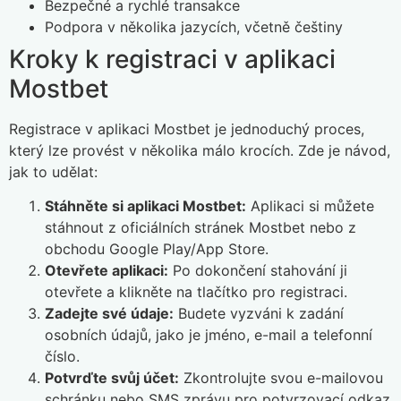
Bezpečné a rychlé transakce
Podpora v několika jazycích, včetně češtiny
Kroky k registraci v aplikaci
Mostbet
Registrace v aplikaci Mostbet je jednoduchý proces,
který lze provést v několika málo krocích. Zde je návod,
jak to udělat:
Stáhněte si aplikaci Mostbet:
Aplikaci si můžete
stáhnout z oficiálních stránek Mostbet nebo z
obchodu Google Play/App Store.
Otevřete aplikaci:
Po dokončení stahování ji
otevřete a klikněte na tlačítko pro registraci.
Zadejte své údaje:
Budete vyzváni k zadání
osobních údajů, jako je jméno, e-mail a telefonní
číslo.
Potvrďte svůj účet:
Zkontrolujte svou e-mailovou
schránku nebo SMS zprávu pro potvrzovací odkaz