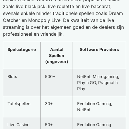
zoals live blackjack, live roulette en live baccarat,
evenals enkele minder traditionele spellen zoals Dream
Catcher en Monopoly Live. De kwaliteit van de live
streaming is over het algemeen goed en de dealers zijn
professioneel en vriendelijk.
Spelcategorie
Aantal
Software Providers
Spellen
(ongeveer)
Slots
500+
NetEnt, Microgaming,
Play’n GO, Pragmatic
Play
Tafelspellen
30+
Evolution Gaming,
NetEnt
Live Casino
50+
Evolution Gaming