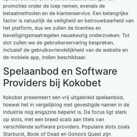
promoties onder de loep nemen, evenals de
betaalmethoden en de klantenservice. Een belangrijke
factor is natuurlijk de veiligheid en betrouwbaarheid van
het platform, dus we zullen de licenties en
beveiligingsmaatregelen nauwkeurig onderzoeken. Tot
slot zullen we de gebruikerservaring bespreken,
inclusief de gebruiksvriendelijkheid van de website en
de mobiele app, indien beschikbaar.
Spelaanbod en Software
Providers bij Kokobet
Kokobet presenteert een vrij uitgebreid spelaanbod,
hoewel het in vergelijking met gevestigde namen in de
industrie nog enigszins beperkt is. De focus ligt sterk
op slots, met een breed scala aan titels van
verschillende software providers. Populaire slots zoals
Starburst, Book of Dead en Gonzo’s Quest zijn