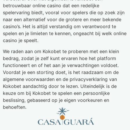
betrouwbaar online casino dat een redelijke
spelervaring biedt, vooral voor spelers die op zoek zijn
naar een alternatief voor de grotere en meer bekende
casino’s. Het is altijd verstandig om verantwoord te
spelen en je limieten te kennen, ongeacht bij welk online
casino je speelt.
We raden aan om Kokobet te proberen met een klein
bedrag, zodat je zelf kunt ervaren hoe het platform
functioneert en of het aan je verwachtingen voldoet.
Voordat je een storting doet, is het raadzaam om de
algemene voorwaarden en de privacyverklaring van
Kokobet aandachtig door te lezen. Uiteindelijk is de
keuze om bij Kokobet te spelen een persoonlijke
beslissing, gebaseerd op je eigen voorkeuren en
behoeften.