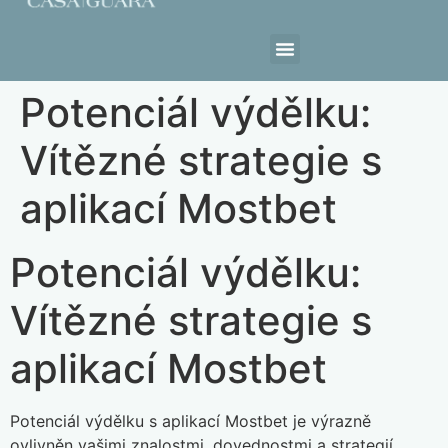
Estrutura da Casa
Potenciál výdělku:
Vítězné strategie s
aplikací Mostbet
Potenciál výdělku:
Vítězné strategie s
aplikací Mostbet
Potenciál výdělku s aplikací Mostbet je výrazně
ovlivněn vašimi znalostmi, dovednostmi a strategií,