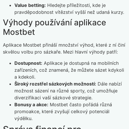
Value betting:
Hledejte příležitosti, kde je
pravděpodobnost vítězství vyšší než udaná kurzy.
Výhody používání aplikace
Mostbet
Aplikace Mostbet přináší množství výhod, které z ní činí
skvělou volbu pro sázkaře. Mezi hlavní výhody patří:
Dostupnost:
Aplikace je dostupná na mobilních
zařízeních, což znamená, že můžete sázet kdykoli
a kdekoli.
Široký rozstřel sázkových možností:
Dále nabízí
možnost sázení na různé sporty, což umožňuje
diverzifikaci vaší sázkové strategie.
Bonusy a akce:
Mostbet často pořádá různá
promoakce, které zvyšují celkový potenciál
výdělku.