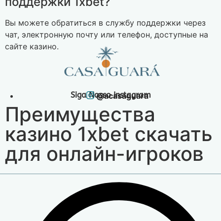
поддержки 1xbet?
Вы можете обратиться в службу поддержки через
чат, электронную почту или телефон, доступные на
сайте казино.
Siga Nosso Instagram
@acasaguara
Преимущества
казино 1xbet скачать
для онлайн-игроков