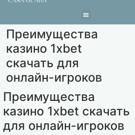
Estrutura da Casa
Преимущества
казино 1xbet
скачать для
онлайн-игроков
Преимущества
казино 1xbet скачать
для онлайн-игроков