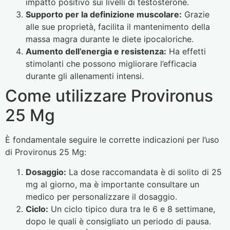
impatto positivo sui livelli di testosterone.
Supporto per la definizione muscolare:
Grazie
alle sue proprietà, facilita il mantenimento della
massa magra durante le diete ipocaloriche.
Aumento dell’energia e resistenza:
Ha effetti
stimolanti che possono migliorare l’efficacia
durante gli allenamenti intensi.
Come utilizzare Provironus
25 Mg
È fondamentale seguire le corrette indicazioni per l’uso
di Provironus 25 Mg:
Dosaggio:
La dose raccomandata è di solito di 25
mg al giorno, ma è importante consultare un
medico per personalizzare il dosaggio.
Ciclo:
Un ciclo tipico dura tra le 6 e 8 settimane,
dopo le quali è consigliato un periodo di pausa.