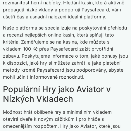
rozmanitost herní nabídky. Hledání kasin, která aktivně
propagují nízké vklady a podporují Paysafecard, vám
ušetří čas a usnadní nalezení ideální platformy.
Naše platforma se specializuje na poskytování přehledu
a recenzí nejlepších online kasin, která splňují tato
kritéria. Zaměřujeme se na kasina, kde můžete s
vkladem 100 Kč přes Paysafecard zažít prvotřídní
zábavu. Poskytujeme informace o tom, jaké bonusy jsou
k dispozici, jaké hry si můžete zahrát, a jaké platební
metody kromě Paysafecard jsou podporovány, abyste
mohli učinit informované rozhodnutí.
Populární Hry jako Aviator v
Nízkých Vkladech
Možnost hrát oblíbené hry s minimálním vkladem
otevírá dveře k novým zážitkům i pro hráče s
omezenějším rozpočtem. Hry jako Aviator, které jsou