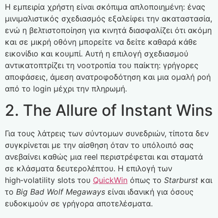
Η εμπειρία χρήστη είναι σκόπιμα απλοποιημένη: ένας
μινιμαλιστικός σχεδιασμός εξαλείφει την ακαταστασία,
ενώ η βελτιστοποίηση για κινητά διασφαλίζει ότι ακόμη
και σε μικρή οθόνη μπορείτε να δείτε καθαρά κάθε
εικονίδιο και κουμπί. Αυτή η επιλογή σχεδιασμού
αντικατοπτρίζει τη νοοτροπία του παίκτη: γρήγορες
αποφάσεις, άμεση ανατροφοδότηση και μια ομαλή ροή
από το login μέχρι την πληρωμή.
2. The Allure of Instant Wins
Για τους λάτρεις των σύντομων συνεδριών, τίποτα δεν
συγκρίνεται με την αίσθηση όταν το υπόλοιπό σας
ανεβαίνει καθώς μια reel περιστρέφεται και σταματά
σε κλάσματα δευτερολέπτου. Η επιλογή των
high‑volatility slots του
QuickWin
όπως το
Starburst
και
το
Big Bad Wolf Megaways
είναι ιδανική για όσους
ευδοκιμούν σε γρήγορα αποτελέσματα.