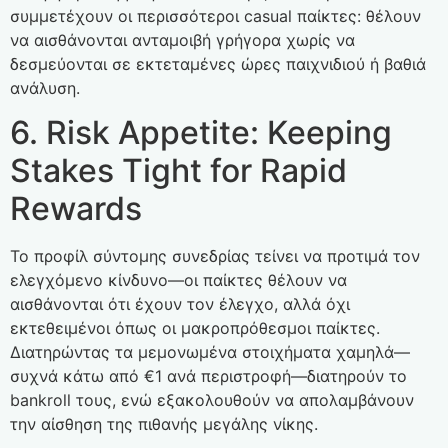
συμμετέχουν οι περισσότεροι casual παίκτες: θέλουν
να αισθάνονται ανταμοιβή γρήγορα χωρίς να
δεσμεύονται σε εκτεταμένες ώρες παιχνιδιού ή βαθιά
ανάλυση.
6. Risk Appetite: Keeping
Stakes Tight for Rapid
Rewards
Το προφίλ σύντομης συνεδρίας τείνει να προτιμά τον
ελεγχόμενο κίνδυνο—οι παίκτες θέλουν να
αισθάνονται ότι έχουν τον έλεγχο, αλλά όχι
εκτεθειμένοι όπως οι μακροπρόθεσμοι παίκτες.
Διατηρώντας τα μεμονωμένα στοιχήματα χαμηλά—
συχνά κάτω από €1 ανά περιστροφή—διατηρούν το
bankroll τους, ενώ εξακολουθούν να απολαμβάνουν
την αίσθηση της πιθανής μεγάλης νίκης.