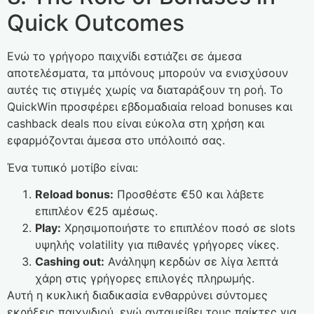
Quick Outcomes
Ενώ το γρήγορο παιχνίδι εστιάζει σε άμεσα
αποτελέσματα, τα μπόνους μπορούν να ενισχύσουν
αυτές τις στιγμές χωρίς να διαταράξουν τη ροή. Το
QuickWin προσφέρει εβδομαδιαία reload bonuses και
cashback deals που είναι εύκολα στη χρήση και
εφαρμόζονται άμεσα στο υπόλοιπό σας.
Ένα τυπικό μοτίβο είναι:
Reload bonus:
Προσθέστε €50 και λάβετε
επιπλέον €25 αμέσως.
Play:
Χρησιμοποιήστε το επιπλέον ποσό σε slots
υψηλής volatility για πιθανές γρήγορες νίκες.
Cashing out:
Ανάληψη κερδών σε λίγα λεπτά
χάρη στις γρήγορες επιλογές πληρωμής.
Αυτή η κυκλική διαδικασία ενθαρρύνει σύντομες
εκρήξεις παιχνιδιού, ενώ ανταμείβει τους παίκτες για