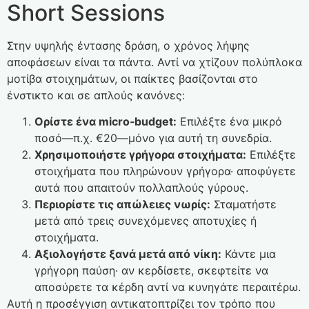
Short Sessions
Στην υψηλής έντασης δράση, ο χρόνος λήψης
αποφάσεων είναι τα πάντα. Αντί να χτίζουν πολύπλοκα
μοτίβα στοιχημάτων, οι παίκτες βασίζονται στο
ένστικτο και σε απλούς κανόνες:
Ορίστε ένα micro‑budget:
Επιλέξτε ένα μικρό
ποσό—π.χ. €20—μόνο για αυτή τη συνεδρία.
Χρησιμοποιήστε γρήγορα στοιχήματα:
Επιλέξτε
στοιχήματα που πληρώνουν γρήγορα· αποφύγετε
αυτά που απαιτούν πολλαπλούς γύρους.
Περιορίστε τις απώλειες νωρίς:
Σταματήστε
μετά από τρεις συνεχόμενες αποτυχίες ή
στοιχήματα.
Αξιολογήστε ξανά μετά από νίκη:
Κάντε μια
γρήγορη παύση· αν κερδίσετε, σκεφτείτε να
αποσύρετε τα κέρδη αντί να κυνηγάτε περαιτέρω.
Αυτή η προσέγγιση αντικατοπτρίζει τον τρόπο που