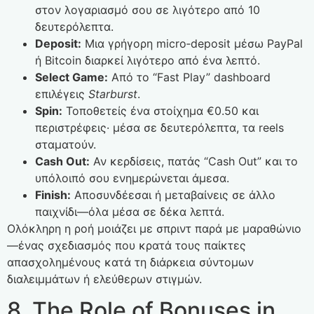
στον λογαριασμό σου σε λιγότερο από 10
δευτερόλεπτα.
Deposit:
Μια γρήγορη micro‑deposit μέσω PayPal
ή Bitcoin διαρκεί λιγότερο από ένα λεπτό.
Select Game:
Από το “Fast Play” dashboard
επιλέγεις
Starburst
.
Spin:
Τοποθετείς ένα στοίχημα €0.50 και
περιστρέφεις· μέσα σε δευτερόλεπτα, τα reels
σταματούν.
Cash Out:
Αν κερδίσεις, πατάς “Cash Out” και το
υπόλοιπό σου ενημερώνεται άμεσα.
Finish:
Αποσυνδέεσαι ή μεταβαίνεις σε άλλο
παιχνίδι—όλα μέσα σε δέκα λεπτά.
Ολόκληρη η ροή μοιάζει με σπριντ παρά με μαραθώνιο
—ένας σχεδιασμός που κρατά τους παίκτες
απασχολημένους κατά τη διάρκεια σύντομων
διαλειμμάτων ή ελεύθερων στιγμών.
8. The Role of Bonuses in