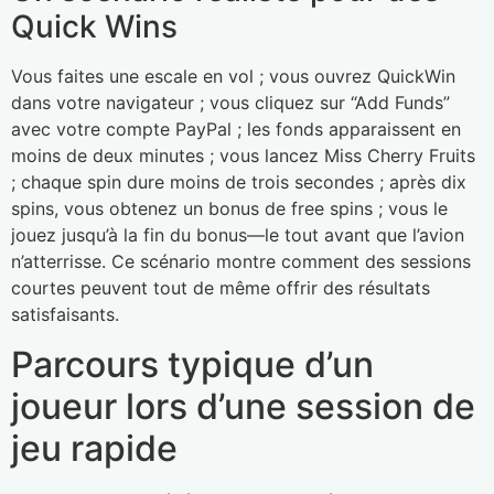
Quick Wins
Vous faites une escale en vol ; vous ouvrez QuickWin
dans votre navigateur ; vous cliquez sur “Add Funds”
avec votre compte PayPal ; les fonds apparaissent en
moins de deux minutes ; vous lancez Miss Cherry Fruits
; chaque spin dure moins de trois secondes ; après dix
spins, vous obtenez un bonus de free spins ; vous le
jouez jusqu’à la fin du bonus—le tout avant que l’avion
n’atterrisse. Ce scénario montre comment des sessions
courtes peuvent tout de même offrir des résultats
satisfaisants.
Parcours typique d’un
joueur lors d’une session de
jeu rapide