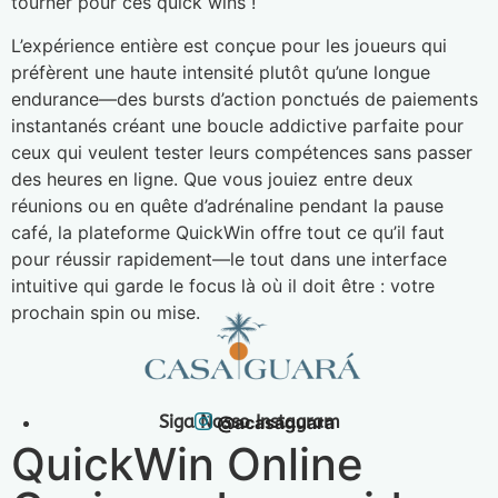
tourner pour ces quick wins !
L’expérience entière est conçue pour les joueurs qui
préfèrent une haute intensité plutôt qu’une longue
endurance—des bursts d’action ponctués de paiements
instantanés créant une boucle addictive parfaite pour
ceux qui veulent tester leurs compétences sans passer
des heures en ligne. Que vous jouiez entre deux
réunions ou en quête d’adrénaline pendant la pause
café, la plateforme QuickWin offre tout ce qu’il faut
pour réussir rapidement—le tout dans une interface
intuitive qui garde le focus là où il doit être : votre
prochain spin ou mise.
Siga Nosso Instagram
@acasaguara
QuickWin Online