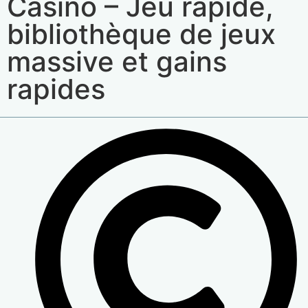
Casino – Jeu rapide,
bibliothèque de jeux
massive et gains
rapides