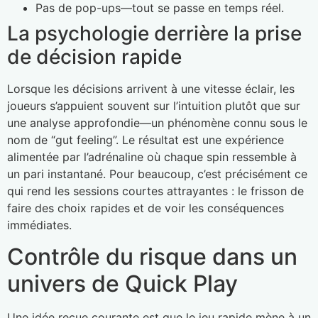
Pas de pop-ups—tout se passe en temps réel.
La psychologie derrière la prise
de décision rapide
Lorsque les décisions arrivent à une vitesse éclair, les
joueurs s’appuient souvent sur l’intuition plutôt que sur
une analyse approfondie—un phénomène connu sous le
nom de “gut feeling”. Le résultat est une expérience
alimentée par l’adrénaline où chaque spin ressemble à
un pari instantané. Pour beaucoup, c’est précisément ce
qui rend les sessions courtes attrayantes : le frisson de
faire des choix rapides et de voir les conséquences
immédiates.
Contrôle du risque dans un
univers de Quick Play
Une idée reçue courante est que le jeu rapide mène à un