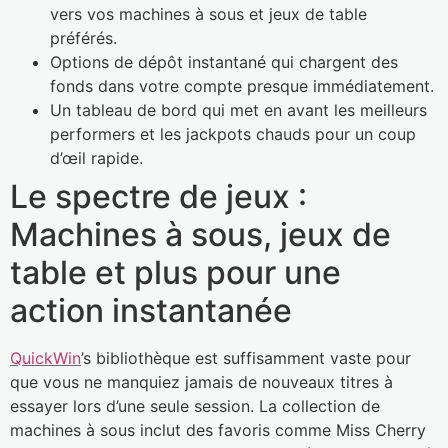
vers vos machines à sous et jeux de table
préférés.
Options de dépôt instantané qui chargent des
fonds dans votre compte presque immédiatement.
Un tableau de bord qui met en avant les meilleurs
performers et les jackpots chauds pour un coup
d’œil rapide.
Le spectre de jeux :
Machines à sous, jeux de
table et plus pour une
action instantanée
QuickWin
’s bibliothèque est suffisamment vaste pour
que vous ne manquiez jamais de nouveaux titres à
essayer lors d’une seule session. La collection de
machines à sous inclut des favoris comme Miss Cherry