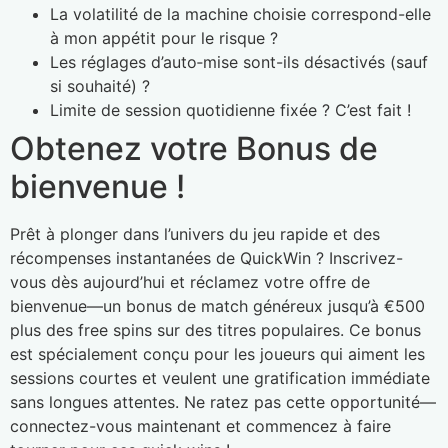
La volatilité de la machine choisie correspond-elle
à mon appétit pour le risque ?
Les réglages d’auto‑mise sont-ils désactivés (sauf
si souhaité) ?
Limite de session quotidienne fixée ? C’est fait !
Obtenez votre Bonus de
bienvenue !
Prêt à plonger dans l’univers du jeu rapide et des
récompenses instantanées de QuickWin ? Inscrivez-
vous dès aujourd’hui et réclamez votre offre de
bienvenue—un bonus de match généreux jusqu’à €500
plus des free spins sur des titres populaires. Ce bonus
est spécialement conçu pour les joueurs qui aiment les
sessions courtes et veulent une gratification immédiate
sans longues attentes. Ne ratez pas cette opportunité—
connectez-vous maintenant et commencez à faire