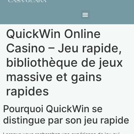
Estrutura da Casa
QuickWin Online
Casino – Jeu rapide,
bibliothèque de jeux
massive et gains
rapides
Pourquoi QuickWin se
distingue par son jeu rapide