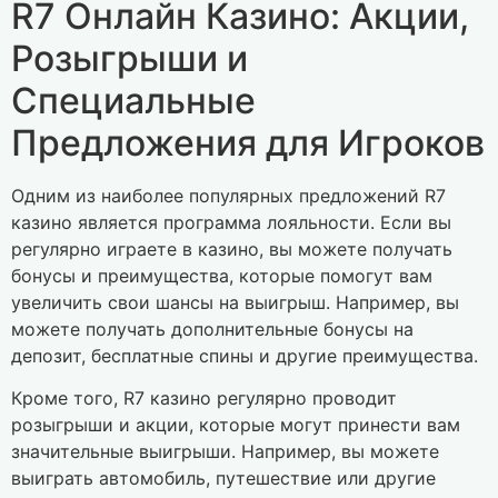
R7 Онлайн Казино: Акции,
Розыгрыши и
Специальные
Предложения для Игроков
Одним из наиболее популярных предложений R7
казино является программа лояльности. Если вы
регулярно играете в казино, вы можете получать
бонусы и преимущества, которые помогут вам
увеличить свои шансы на выигрыш. Например, вы
можете получать дополнительные бонусы на
депозит, бесплатные спины и другие преимущества.
Кроме того, R7 казино регулярно проводит
розыгрыши и акции, которые могут принести вам
значительные выигрыши. Например, вы можете
выиграть автомобиль, путешествие или другие