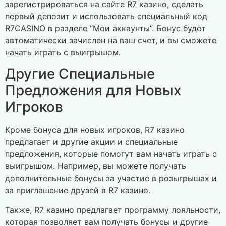
зарегистрироваться на сайте R7 казино, сделать
первый депозит и использовать специальный код
R7CASINO в разделе “Мои аккаунты”. Бонус будет
автоматически зачислен на ваш счет, и вы сможете
начать играть с выигрышом.
Другие Специальные
Предложения для Новых
Игроков
Кроме бонуса для новых игроков, R7 казино
предлагает и другие акции и специальные
предложения, которые помогут вам начать играть с
выигрышом. Например, вы можете получать
дополнительные бонусы за участие в розыгрышах и
за приглашение друзей в R7 казино.
Также, R7 казино предлагает программу лояльности,
которая позволяет вам получать бонусы и другие