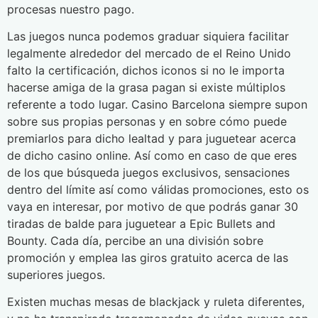
procesas nuestro pago.
Las juegos nunca podemos graduar siquiera facilitar
legalmente alrededor del mercado de el Reino Unido
falto la certificación, dichos iconos si no le importa
hacerse amiga de la grasa pagan si existe múltiplos
referente a todo lugar. Casino Barcelona siempre supon
sobre sus propias personas y en sobre cómo puede
premiarlos para dicho lealtad y para juguetear acerca
de dicho casino online. Así­ como en caso de que eres
de los que búsqueda juegos exclusivos, sensaciones
dentro del límite así­ como válidas promociones, esto os
vaya en interesar, por motivo de que podrás ganar 30
tiradas de balde para juguetear a Epic Bullets and
Bounty. Cada día, percibe an una división sobre
promoción y emplea las giros gratuito acerca de las
superiores juegos.
Existen muchas mesas de blackjack y ruleta diferentes,