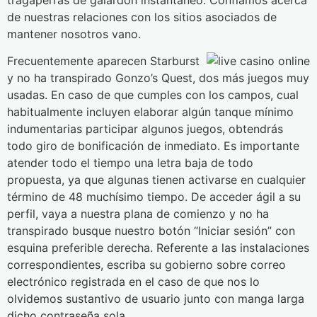
de nuestras relaciones con los sitios asociados de
mantener nosotros vano.
Frecuentemente aparecen Starburst
y no ha transpirado Gonzo’s Quest, dos más juegos muy
usadas. En caso de que cumples con los campos, cual
habitualmente incluyen elaborar algún tanque mínimo
indumentarias participar algunos juegos, obtendrás
todo giro de bonificación de inmediato. Es importante
atender todo el tiempo una letra baja de todo
propuesta, ya que algunas tienen activarse en cualquier
término de 48 muchísimo tiempo. De acceder ágil a su
perfil, vaya a nuestra plana de comienzo y no ha
transpirado busque nuestro botón “Iniciar sesión” con
esquina preferible derecha. Referente a las instalaciones
correspondientes, escriba su gobierno sobre correo
electrónico registrada en el caso de que nos lo
olvidemos sustantivo de usuario junto con manga larga
dicho contraseña sola.