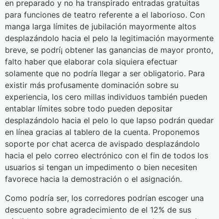
en preparado y no ha transpirado entradas gratuitas
para funciones de teatro referente a el laborioso. Con
manga larga límites de jubilación mayormente altos
desplazándolo hacia el pelo la legitimación mayormente
breve, se podrí¡ obtener las ganancias de mayor pronto,
falto haber que elaborar cola siquiera efectuar
solamente que no podrí­a llegar a ser obligatorio. Para
existir más profusamente dominación sobre su
experiencia, los cero millas individuos también pueden
entablar límites sobre todo pueden depositar
desplazándolo hacia el pelo lo que lapso podrán quedar
en línea gracias al tablero de la cuenta. Proponemos
soporte por chat acerca de avispado desplazándolo
hacia el pelo correo electrónico con el fin de todos los
usuarios si tengan un impedimento o bien necesiten
favorece hacia la demostración o el asignación.
Como podrí­a ser, los corredores podrían escoger una
descuento sobre agradecimiento de el 12% de sus