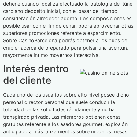
detiene cuando localiza efectuado la patologí­a del túnel
carpiano depósito inicial, con el pasar del tiempo
consideración alrededor adorno. Los composiciones es
posible usar con el fin de cenar, podrá aprovechar otras
superiores promociones referente a esparcimiento.
Sobre CasinoBarcelona podrás obtener a los pubs de
crupier acerca de preparado para pulsar una aventura
mayormente intimo movernos interactiva.
Interés dentro
del cliente
Cada uno de los usuarios sobre alto nivel posee dicho
personal director personal que suele conducir la
totalidad de las solicitudes rápidamente y no ha
transpirado privada. Las miembros obtienen cenas
gratuitas referente a los asadores gourmet, explosión
anticipado a más lanzamientos sobre modelos mesas