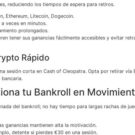
es, reduciendo los tiempos de espera para retiros.
n, Ethereum, Litecoin, Dogecoin.
 a veces en minutos.
samiento prolongados.
ren tener sus ganancias fácilmente accesibles y evitar ret
rypto Rápido
 sesión corta en Cash of Cleopatra. Opta por retirar vía Bi
 bancaria.
iona tu Bankroll en Movimien
linada del bankroll; no hay tiempo para largas rachas de 
s ganancias mantienen alta la motivación.
plo, detente si pierdes €30 en una sesión.