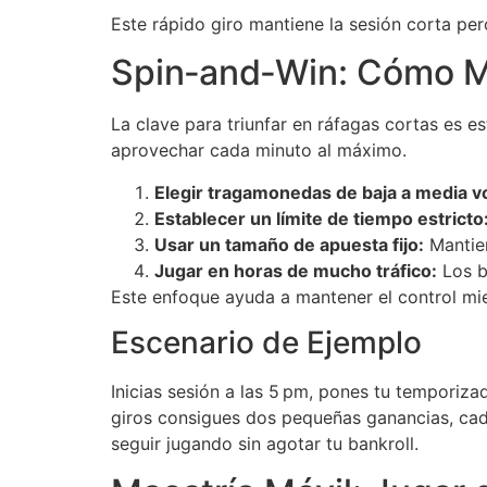
Este rápido giro mantiene la sesión corta per
Spin‑and‑Win: Cómo M
La clave para triunfar en ráfagas cortas es 
aprovechar cada minuto al máximo.
Elegir tragamonedas de baja a media vol
Establecer un límite de tiempo estricto
Usar un tamaño de apuesta fijo:
Mantien
Jugar en horas de mucho tráfico:
Los b
Este enfoque ayuda a mantener el control mi
Escenario de Ejemplo
Inicias sesión a las 5 pm, pones tu temporiz
giros consigues dos pequeñas ganancias, cad
seguir jugando sin agotar tu bankroll.