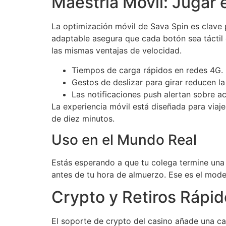
Maestría Móvil: Jugar
La optimización móvil de Sava Spin es clave 
adaptable asegura que cada botón sea táctil 
las mismas ventajas de velocidad.
Tiempos de carga rápidos en redes 4G.
Gestos de deslizar para girar reducen la 
Las notificaciones push alertan sobre a
La experiencia móvil está diseñada para viaj
de diez minutos.
Uso en el Mundo Real
Estás esperando a que tu colega termine una 
antes de tu hora de almuerzo. Ese es el mode
Crypto y Retiros Rápi
El soporte de crypto del casino añade una ca