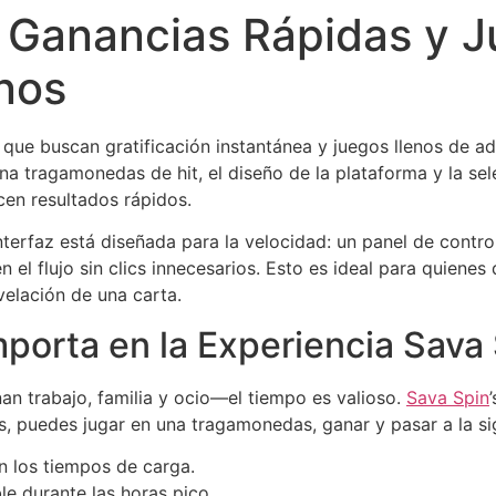
: Ganancias Rápidas y 
nos
que buscan gratificación instantánea y juegos llenos de ad
una tragamonedas de hit, el diseño de la plataforma y la s
cen resultados rápidos.
terfaz está diseñada para la velocidad: un panel de contro
 el flujo sin clics innecesarios. Esto es ideal para quienes 
velación de una carta.
mporta en la Experiencia Sava
 trabajo, familia y ocio—el tiempo es valioso.
Sava Spin
dos, puedes jugar en una tragamonedas, ganar y pasar a la s
n los tiempos de carga.
le durante las horas pico.