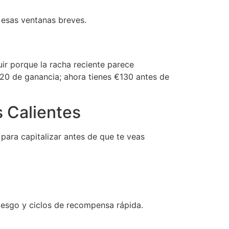
 esas ventanas breves.
r porque la racha reciente parece
€20 de ganancia; ahora tienes €130 antes de
 Calientes
para capitalizar antes de que te veas
 riesgo y ciclos de recompensa rápida.