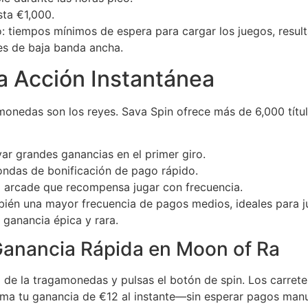
ta €1,000.
o: tiempos mínimos de espera para cargar los juegos, resul
es de baja banda ancha.
a Acción Instantánea
onedas son los reyes. Sava Spin ofrece más de 6,000 títu
ar grandes ganancias en el primer giro.
ondas de bonificación de pago rápido.
o arcade que recompensa jugar con frecuencia.
ambién una mayor frecuencia de pagos medios, ideales para 
 ganancia épica y rara.
anancia Rápida en Moon of Ra
a de la tragamonedas y pulsas el botón de spin. Los carre
a tu ganancia de €12 al instante—sin esperar pagos manua