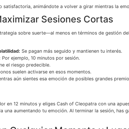
o satisfactoria, animándote a volver a girar mientras la emo
aximizar Sesiones Cortas
estrategia sobre suerte—al menos en términos de gestión d
atilidad:
Se pagan más seguido y mantienen tu interés.
:
Por ejemplo, 10 minutos por sesión.
e el riesgo predecible.
onos suelen activarse en esos momentos.
entras aún sientes esa emoción de posibles grandes premio
ador en 12 minutos y eliges Cash of Cleopatra con una apu
a una aumentando tu emoción. Al terminar la sesión, has