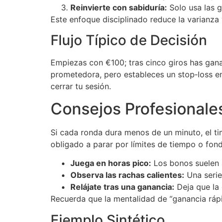
Reinvierte con sabiduría:
Solo usa las g
Este enfoque disciplinado reduce la varianza
Flujo Típico de Decisión
Empiezas con €100; tras cinco giros has gan
prometedora, pero estableces un stop‑loss en
cerrar tu sesión.
Consejos Profesionale
Si cada ronda dura menos de un minuto, el ti
obligado a parar por límites de tiempo o fon
Juega en horas pico:
Los bonos suelen
Observa las rachas calientes:
Una serie
Relájate tras una ganancia:
Deja que la 
Recuerda que la mentalidad de “ganancia rápid
Ejemplo Sintético