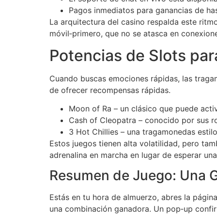
Pagos inmediatos para ganancias de has
La arquitectura del casino respalda este ritm
móvil‑primero, que no se atasca en conexion
Potencias de Slots par
Cuando buscas emociones rápidas, las tragam
de ofrecer recompensas rápidas.
Moon of Ra – un clásico que puede activ
Cash of Cleopatra – conocido por sus r
3 Hot Chillies – una tragamonedas estil
Estos juegos tienen alta volatilidad, pero t
adrenalina en marcha en lugar de esperar una
Resumen de Juego: Una G
Estás en tu hora de almuerzo, abres la págin
una combinación ganadora. Un pop‑up confirm