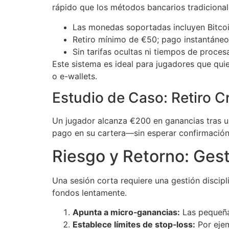
rápido que los métodos bancarios tradicional
Las monedas soportadas incluyen Bitcoi
Retiro mínimo de €50; pago instantáneo
Sin tarifas ocultas ni tiempos de proce
Este sistema es ideal para jugadores que quie
o e-wallets.
Estudio de Caso: Retiro C
Un jugador alcanza €200 en ganancias tras una
pago en su cartera—sin esperar confirmación
Riesgo y Retorno: Gest
Una sesión corta requiere una gestión discip
fondos lentamente.
Apunta a micro‑ganancias:
Las pequeña
Establece límites de stop‑loss:
Por ejem