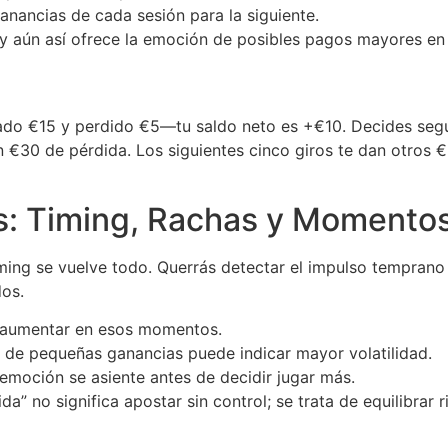
anancias de cada sesión para la siguiente.
 y aún así ofrece la emoción de posibles pagos mayores en
ado €15 y perdido €5—tu saldo neto es +€10. Decides segui
 €30 de pérdida. Los siguientes cinco giros te dan otros 
s: Timing, Rachas y Momentos
ming se vuelve todo. Querrás detectar el impulso temprano 
dos.
 aumentar en esos momentos.
 de pequeñas ganancias puede indicar mayor volatilidad.
emoción se asiente antes de decidir jugar más.
a” no significa apostar sin control; se trata de equilibrar