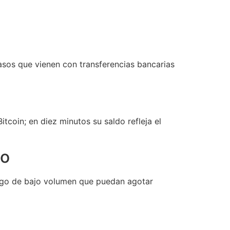
rasos que vienen con transferencias bancarias
tcoin; en diez minutos su saldo refleja el
to
juego de bajo volumen que puedan agotar