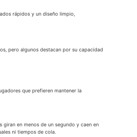
tados rápidos y un diseño limpio,
los, pero algunos destacan por su capacidad
jugadores que prefieren mantener la
tes giran en menos de un segundo y caen en
les ni tiempos de cola.