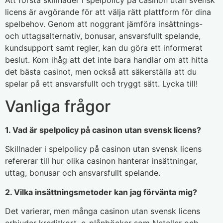
Att förstå skillnader i spelpolicy på casinon utan svensk
licens är avgörande för att välja rätt plattform för dina
spelbehov. Genom att noggrant jämföra insättnings-
och uttagsalternativ, bonusar, ansvarsfullt spelande,
kundsupport samt regler, kan du göra ett informerat
beslut. Kom ihåg att det inte bara handlar om att hitta
det bästa casinot, men också att säkerställa att du
spelar på ett ansvarsfullt och tryggt sätt. Lycka till!
Vanliga frågor
1. Vad är spelpolicy på casinon utan svensk licens?
Skillnader i spelpolicy på casinon utan svensk licens
refererar till hur olika casinon hanterar insättningar,
uttag, bonusar och ansvarsfullt spelande.
2. Vilka insättningsmetoder kan jag förvänta mig?
Det varierar, men många casinon utan svensk licens
erbjuder kreditkort, e-plånböcker som Neteller och