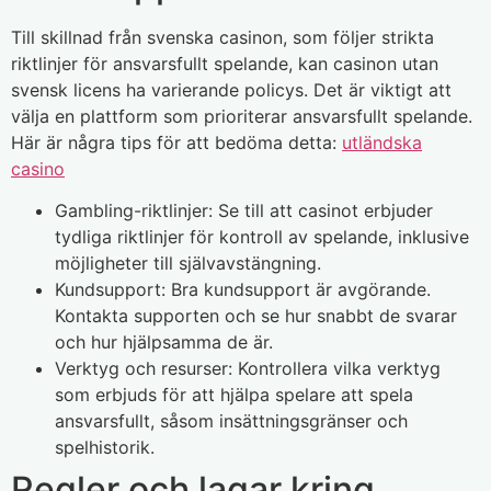
Till skillnad från svenska casinon, som följer strikta
riktlinjer för ansvarsfullt spelande, kan casinon utan
svensk licens ha varierande policys. Det är viktigt att
välja en plattform som prioriterar ansvarsfullt spelande.
Här är några tips för att bedöma detta:
utländska
casino
Gambling-riktlinjer: Se till att casinot erbjuder
tydliga riktlinjer för kontroll av spelande, inklusive
möjligheter till självavstängning.
Kundsupport: Bra kundsupport är avgörande.
Kontakta supporten och se hur snabbt de svarar
och hur hjälpsamma de är.
Verktyg och resurser: Kontrollera vilka verktyg
som erbjuds för att hjälpa spelare att spela
ansvarsfullt, såsom insättningsgränser och
spelhistorik.
Regler och lagar kring