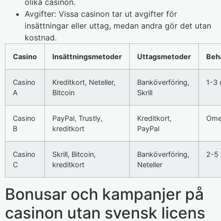
olika casinon.
Avgifter: Vissa casinon tar ut avgifter för
insättningar eller uttag, medan andra gör det utan
kostnad.
Casino
Insättningsmetoder
Uttagsmetoder
Beh
Casino
Kreditkort, Neteller,
Banköverföring,
1-3 
A
Bitcoin
Skrill
Casino
PayPal, Trustly,
Kreditkort,
Ome
B
kreditkort
PayPal
Casino
Skrill, Bitcoin,
Banköverföring,
2-5
C
kreditkort
Neteller
Bonusar och kampanjer på
casinon utan svensk licens