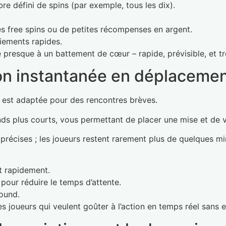
 défini de spins (par exemple, tous les dix).
s free spins ou de petites récompenses en argent.
aiements rapides.
resque à un battement de cœur – rapide, prévisible, et très 
ion instantanée en déplaceme
o est adaptée pour des rencontres brèves.
 plus courts, vous permettant de placer une mise et de vo
précises ; les joueurs restent rarement plus de quelques mi
nt rapidement.
pour réduire le temps d’attente.
ound.
es joueurs qui veulent goûter à l’action en temps réel sans