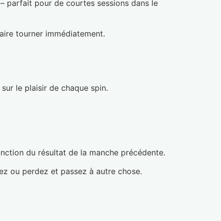
– parfait pour de courtes sessions dans le
faire tourner immédiatement.
ur le plaisir de chaque spin.
onction du résultat de la manche précédente.
ez ou perdez et passez à autre chose.