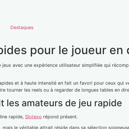
Destaques
apides pour le joueur e
jeux avec une expérience utilisateur simplifiée qui récompe
apides et à haute intensité en fait un favori pour ceux qui 
re tourner les reels ou à regarder de longues tables en dire
t les amateurs de jeu rapide
ine rapide,
Slotexo
répond présent.
s, mais le véritable attrait réside dans sa sélection soigne