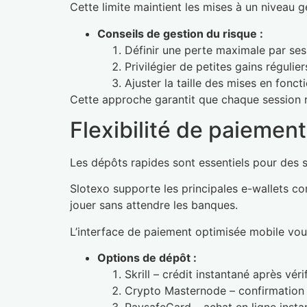
Cette limite maintient les mises à un niveau g
Conseils de gestion du risque :
Définir une perte maximale par ses
Privilégier de petites gains réguli
Ajuster la taille des mises en fonc
Cette approche garantit que chaque session r
Flexibilité de paiemen
Les dépôts rapides sont essentiels pour des s
Slotexo supporte les principales e-wallets co
jouer sans attendre les banques.
L’interface de paiement optimisée mobile vou
Options de dépôt :
Skrill – crédit instantané après véri
Crypto Masternode – confirmation 