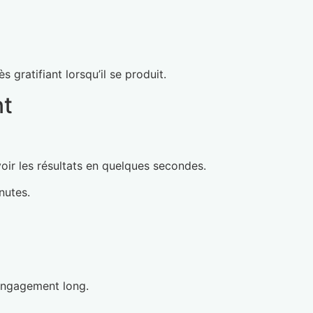
gratifiant lorsqu’il se produit.
nt
ir les résultats en quelques secondes.
nutes.
 engagement long.