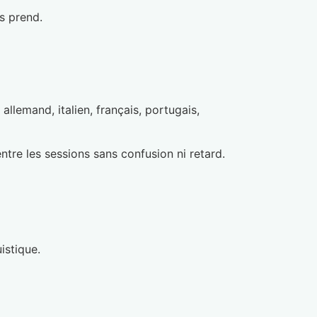
s prend.
llemand, italien, français, portugais,
ntre les sessions sans confusion ni retard.
istique.