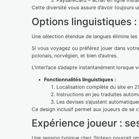
PaysafeCard – achat en ligne insta
Cette diversité vous assure d’avoir toujours 
Options linguistiques :
Une sélection étendue de langues élimine les fr
Si vous voyagez ou préférez jouer dans votre 
polonais, norvégien, et bien d’autres.
L’interface s’adapte instantanément lorsque v
Fonctionnalités linguistiques :
Localisation complète du site en 2
Instructions en jeu traduites auto
Les devises s’ajustent automatiqu
Ce design inclusif permet aux joueurs de se c
Expérience joueur : se
Une session typique chez Slotexo pourrait res