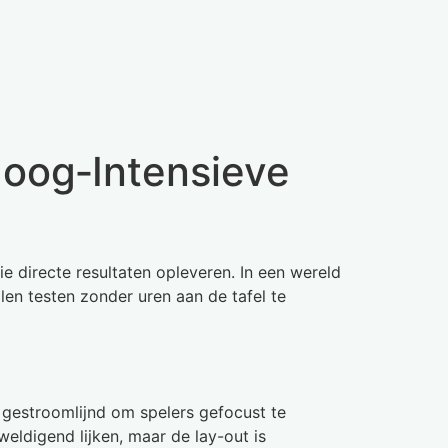
Hoog‑Intensieve
e directe resultaten opleveren. In een wereld
len testen zonder uren aan de tafel te
s gestroomlijnd om spelers gefocust te
eldigend lijken, maar de lay-out is