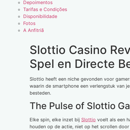
Depoimentos
Tarifas e Condições
Disponibilidade
Fotos
A Anfitriã
Slottio Casino Re
Spel en Directe B
Slottio heeft een niche gevonden voor gamers 
waarin de smartphone een verlengstuk van je z
besteden.
The Pulse of Slottio G
Elke spin, elke inzet bij
Slottio
voelt als een h
houden op de actie, niet op het scrollen door