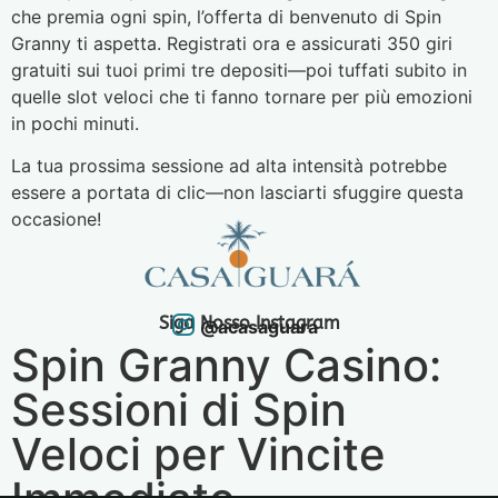
che premia ogni spin, l’offerta di benvenuto di Spin
Granny ti aspetta. Registrati ora e assicurati 350 giri
gratuiti sui tuoi primi tre depositi—poi tuffati subito in
quelle slot veloci che ti fanno tornare per più emozioni
in pochi minuti.
La tua prossima sessione ad alta intensità potrebbe
essere a portata di clic—non lasciarti sfuggire questa
occasione!
Siga Nosso Instagram
@acasaguara
Spin Granny Casino:
Sessioni di Spin
Veloci per Vincite