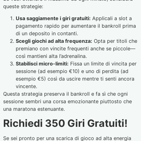
queste strategie:
Usa saggiamente i giri gratuiti:
Applicali a slot a
pagamento rapido per aumentare il bankroll prima
di un deposito in contanti.
Scegli giochi ad alta frequenza:
Opta per titoli che
premiano con vincite frequenti anche se piccole—
così mantieni alta l’adrenalina.
Stabilisci micro-limiti:
Fissa un limite di vincita per
sessione (ad esempio €10) e uno di perdita (ad
esempio €5) così da uscire mentre ti senti ancora
vincente.
Questa strategia preserva il bankroll e fa sì che ogni
sessione sembri una corsa emozionante piuttosto che
una maratona estenuante.
Richiedi 350 Giri Gratuiti!
Se sei pronto per una scarica di gioco ad alta energia