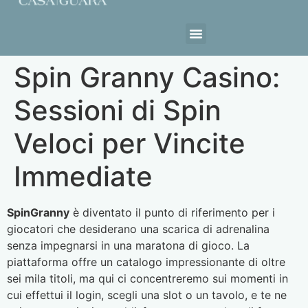
Estrutura da Casa
Spin Granny Casino:
Sessioni di Spin
Veloci per Vincite
Immediate
SpinGranny
è diventato il punto di riferimento per i
giocatori che desiderano una scarica di adrenalina
senza impegnarsi in una maratona di gioco. La
piattaforma offre un catalogo impressionante di oltre
sei mila titoli, ma qui ci concentreremo sui momenti in
cui effettui il login, scegli una slot o un tavolo, e te ne