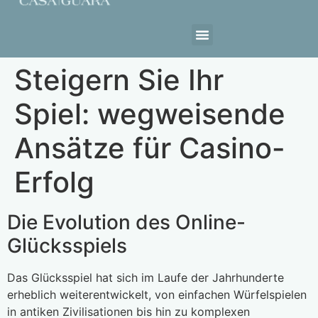
Estrutura da Casa
Steigern Sie Ihr
Spiel: wegweisende
Ansätze für Casino-
Erfolg
Die Evolution des Online-
Glücksspiels
Das Glücksspiel hat sich im Laufe der Jahrhunderte
erheblich weiterentwickelt, von einfachen Würfelspielen
in antiken Zivilisationen bis hin zu komplexen