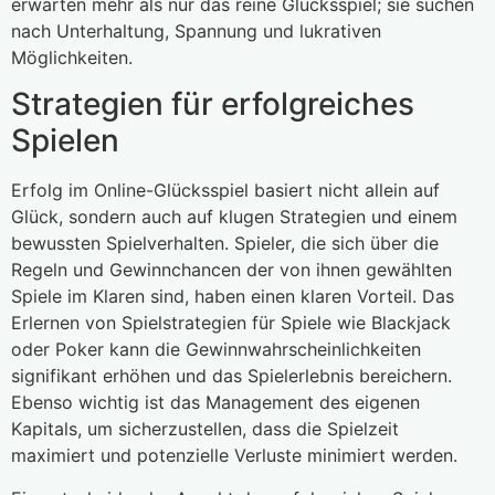
erwarten mehr als nur das reine Glücksspiel; sie suchen
nach Unterhaltung, Spannung und lukrativen
Möglichkeiten.
Strategien für erfolgreiches
Spielen
Erfolg im Online-Glücksspiel basiert nicht allein auf
Glück, sondern auch auf klugen Strategien und einem
bewussten Spielverhalten. Spieler, die sich über die
Regeln und Gewinnchancen der von ihnen gewählten
Spiele im Klaren sind, haben einen klaren Vorteil. Das
Erlernen von Spielstrategien für Spiele wie Blackjack
oder Poker kann die Gewinnwahrscheinlichkeiten
signifikant erhöhen und das Spielerlebnis bereichern.
Ebenso wichtig ist das Management des eigenen
Kapitals, um sicherzustellen, dass die Spielzeit
maximiert und potenzielle Verluste minimiert werden.