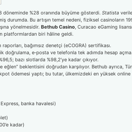
3 döneminde %28 oranında büyüme gösterdi.
Statista
veril
tmiş durumda. Bu artışın temel nedeni, fiziksel casinoların 19
ışına yönelmesidir.
Bethub Casino
, Curacao eGaming lisans
platformlardan biri hâline geldi.
 raporları, bağımsız denetçi (eCOGRA) sertifikası.
ik doğrulama, e‑posta ve telefonla tek adımda hesap açma
6,5; bazı slotlarda %98,2’ye kadar çıkıyor.
 eğlen” beklentisini doğrudan karşılıyor. Bethub ayrıca, Tü
ckpot ödemesi yaptı; bu tutar, ülkemizdeki en yüksek online
Express, banka havalesi)
let)
00’e kadar)