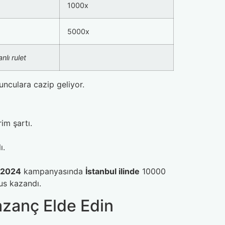
1000x
5000x
lı rulet
nculara cazip geliyor.
m şartı.
ı.
 2024
kampanyasında
İstanbul ilinde
10000
us kazandı.
azanç Elde Edin