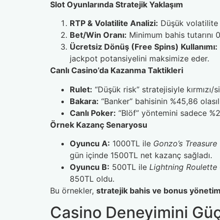
Slot Oyunlarında Stratejik Yaklaşım
RTP & Volatilite Analizi:
Düşük volatilite 
Bet/Win Oranı:
Minimum bahis tutarını 0
Ücretsiz Dönüş (Free Spins) Kullanımı:
jackpot potansiyelini maksimize eder.
Canlı Casino’da Kazanma Taktikleri
Rulet:
“Düşük risk” stratejisiyle kırmızı/s
Bakara:
“Banker” bahisinin %45,86 olasıl
Canlı Poker:
“Blöf” yöntemini sadece %20
Örnek Kazanç Senaryosu
Oyuncu A:
1000TL ile
Gonzo’s Treasure
gün içinde 1500TL net kazanç sağladı.
Oyuncu B:
500TL ile
Lightning Roulette
850TL oldu.
Bu örnekler,
stratejik bahis ve bonus yönetim
Casino Deneyimini Güç