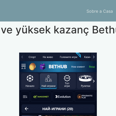
Sobre a Casa
r ve yüksek kazanç Bet