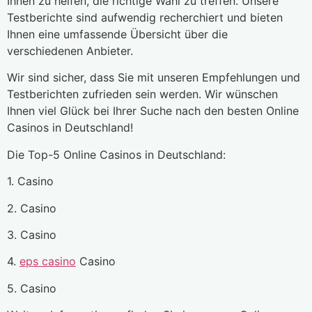
Ihnen zu helfen, die richtige Wahl zu treffen. Unsere
Testberichte sind aufwendig recherchiert und bieten
Ihnen eine umfassende Übersicht über die
verschiedenen Anbieter.
Wir sind sicher, dass Sie mit unseren Empfehlungen und
Testberichten zufrieden sein werden. Wir wünschen
Ihnen viel Glück bei Ihrer Suche nach den besten Online
Casinos in Deutschland!
Die Top-5 Online Casinos in Deutschland:
1. Casino
2. Casino
3. Casino
4.
eps casino
Casino
5. Casino