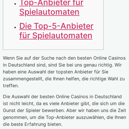
Top-Anbieter für
Spielautomaten
Die Top-5-Anbieter
für Spielautomaten
Wenn Sie auf der Suche nach den besten Online Casinos
in Deutschland sind, sind Sie bei uns genau richtig. Wir
haben eine Auswahl der topsten Anbieter für Sie
zusammengestellt, die Ihnen helfen, die richtige Wahl zu
treffen.
Die Auswahl der besten Online Casinos in Deutschland
ist nicht leicht, da es viele Anbieter gibt, die sich um die
Gunst der Spieler bewerben. Aber wir haben uns die Zeit
genommen, um die Top-Anbieter auszuwählen, die Ihnen
die beste Erfahrung bieten.