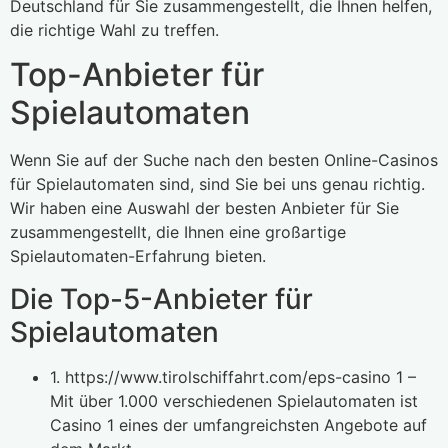
Deutschland für Sie zusammengestellt, die Ihnen helfen,
die richtige Wahl zu treffen.
Top-Anbieter für
Spielautomaten
Wenn Sie auf der Suche nach den besten Online-Casinos
für Spielautomaten sind, sind Sie bei uns genau richtig.
Wir haben eine Auswahl der besten Anbieter für Sie
zusammengestellt, die Ihnen eine großartige
Spielautomaten-Erfahrung bieten.
Die Top-5-Anbieter für
Spielautomaten
1. https://www.tirolschiffahrt.com/eps-casino 1 –
Mit über 1.000 verschiedenen Spielautomaten ist
Casino 1 eines der umfangreichsten Angebote auf