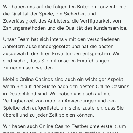
Wir haben uns auf die folgenden Kriterien konzentriert:
die Qualität der Spiele, die Sicherheit und
Zuverlässigkeit des Anbieters, die Verfügbarkeit von
Zahlungsmethoden und die Qualität des Kundenservice.
Unser Team hat sich intensiv mit den verschiedenen
Anbietern auseinandergesetzt und hat die besten
ausgewählt, die Ihren Erwartungen entsprechen. Wir
sind sicher, dass Sie mit unseren Empfehlungen
zufrieden sein werden.
Mobile Online Casinos sind auch ein wichtiger Aspekt,
wenn Sie auf der Suche nach den besten Online Casinos
in Deutschland sind. Wir haben uns auch auf die
Verfügbarkeit von mobilen Anwendungen und den
Spielbereich aufgerüstet, um sicherzustellen, dass Sie
überall und zu jeder Zeit spielen können.
Wir haben auch Online Casino Testberichte erstellt, um