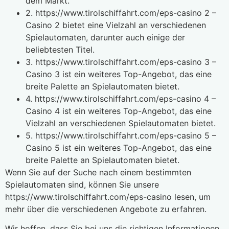
dem Markt.
2. https://www.tirolschiffahrt.com/eps-casino 2 –
Casino 2 bietet eine Vielzahl an verschiedenen
Spielautomaten, darunter auch einige der
beliebtesten Titel.
3. https://www.tirolschiffahrt.com/eps-casino 3 –
Casino 3 ist ein weiteres Top-Angebot, das eine
breite Palette an Spielautomaten bietet.
4. https://www.tirolschiffahrt.com/eps-casino 4 –
Casino 4 ist ein weiteres Top-Angebot, das eine
Vielzahl an verschiedenen Spielautomaten bietet.
5. https://www.tirolschiffahrt.com/eps-casino 5 –
Casino 5 ist ein weiteres Top-Angebot, das eine
breite Palette an Spielautomaten bietet.
Wenn Sie auf der Suche nach einem bestimmten
Spielautomaten sind, können Sie unsere
https://www.tirolschiffahrt.com/eps-casino lesen, um
mehr über die verschiedenen Angebote zu erfahren.
Wir hoffen, dass Sie bei uns die richtigen Informationen