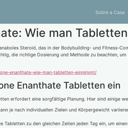
Sobre a Casa
ate: Wie man Tabletten
s anaboles Steroid, das in der Bodybuilding- und Fitness-C
htig, die richtige Dosierung und Methode zu beachten, um 
lone-enanthate-wie-man-tabletten-einnimmt/
one Enanthate Tabletten ein
en erfordert eine sorgfältige Planung. Hier sind einige wes
n je nach individuellen Zielen und Körpergewicht variieren
 Tabletten zu den gleichen Zeiten jeden Tag ein, um einen 