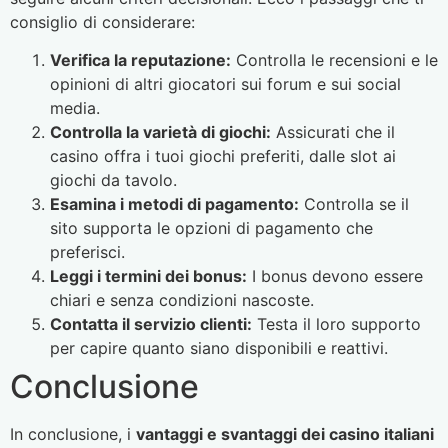
consiglio di considerare:
Verifica la reputazione:
Controlla le recensioni e le
opinioni di altri giocatori sui forum e sui social
media.
Controlla la varietà di giochi:
Assicurati che il
casino offra i tuoi giochi preferiti, dalle slot ai
giochi da tavolo.
Esamina i metodi di pagamento:
Controlla se il
sito supporta le opzioni di pagamento che
preferisci.
Leggi i termini dei bonus:
I bonus devono essere
chiari e senza condizioni nascoste.
Contatta il servizio clienti:
Testa il loro supporto
per capire quanto siano disponibili e reattivi.
Conclusione
In conclusione, i
vantaggi e svantaggi dei casino italiani