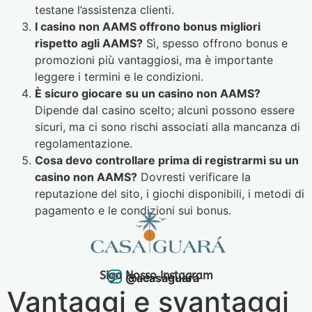
testane l’assistenza clienti.
I casino non AAMS offrono bonus migliori
rispetto agli AAMS?
Sì, spesso offrono bonus e
promozioni più vantaggiosi, ma è importante
leggere i termini e le condizioni.
È sicuro giocare su un casino non AAMS?
Dipende dal casino scelto; alcuni possono essere
sicuri, ma ci sono rischi associati alla mancanza di
regolamentazione.
Cosa devo controllare prima di registrarmi su un
casino non AAMS?
Dovresti verificare la
reputazione del sito, i giochi disponibili, i metodi di
pagamento e le condizioni sui bonus.
Siga Nosso Instagram
@acasaguara
Vantaggi e svantaggi