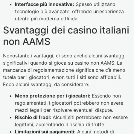
Interfacce più innovative:
Spesso utilizzano
tecnologie più avanzate, offrendo un’esperienza
utente più moderna e fluida.
Svantaggi dei casino italiani
non AAMS
Nonostante i vantaggi, ci sono anche alcuni svantaggi
significativi quando si gioca su casino non AAMS. La
mancanza di regolamentazione significa che c’è meno
tutela per i giocatori, e non tutti i siti sono affidabili.
Ecco alcuni svantaggi da considerare:
Meno protezione per i giocatori:
Essendo non
regolamentati, i giocatori potrebbero non avere
mezzi legali per risolvere eventuali dispute.
Rischio di frodi:
Alcuni siti potrebbero non essere
legittimi, aumentando il rischio di truffe.
Limitazioni sui pagamenti:
Alcuni metodi di