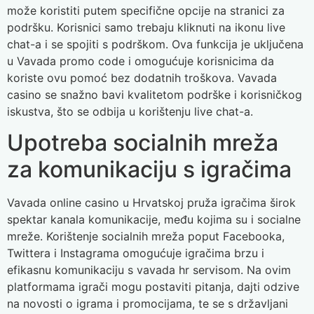
može koristiti putem specifične opcije na stranici za
podršku. Korisnici samo trebaju kliknuti na ikonu live
chat-a i se spojiti s podrškom. Ova funkcija je uključena
u Vavada promo code i omogućuje korisnicima da
koriste ovu pomoć bez dodatnih troškova. Vavada
casino se snažno bavi kvalitetom podrške i korisničkog
iskustva, što se odbija u korištenju live chat-a.
Upotreba socialnih mreža
za komunikaciju s igračima
Vavada online casino u Hrvatskoj pruža igračima širok
spektar kanala komunikacije, među kojima su i socialne
mreže. Korištenje socialnih mreža poput Facebooka,
Twittera i Instagrama omogućuje igračima brzu i
efikasnu komunikaciju s vavada hr servisom. Na ovim
platformama igrači mogu postaviti pitanja, dajti odzive
na novosti o igrama i promocijama, te se s državljani