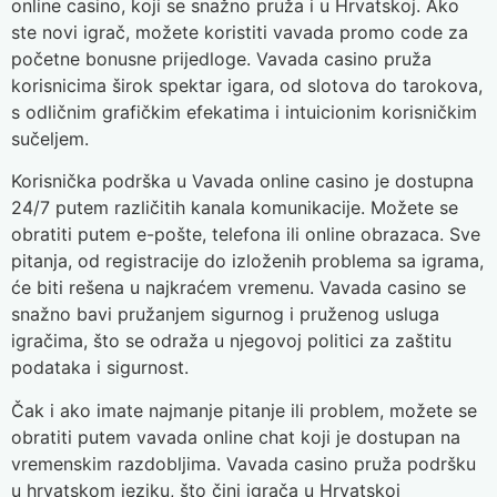
online casino, koji se snažno pruža i u Hrvatskoj. Ako
ste novi igrač, možete koristiti vavada promo code za
početne bonusne prijedloge. Vavada casino pruža
korisnicima širok spektar igara, od slotova do tarokova,
s odličnim grafičkim efekatima i intuicionim korisničkim
sučeljem.
Korisnička podrška u Vavada online casino je dostupna
24/7 putem različitih kanala komunikacije. Možete se
obratiti putem e-pošte, telefona ili online obrazaca. Sve
pitanja, od registracije do izloženih problema sa igrama,
će biti rešena u najkraćem vremenu. Vavada casino se
snažno bavi pružanjem sigurnog i pruženog usluga
igračima, što se odraža u njegovoj politici za zaštitu
podataka i sigurnost.
Čak i ako imate najmanje pitanje ili problem, možete se
obratiti putem vavada online chat koji je dostupan na
vremenskim razdobljima. Vavada casino pruža podršku
u hrvatskom jeziku, što čini igrača u Hrvatskoj