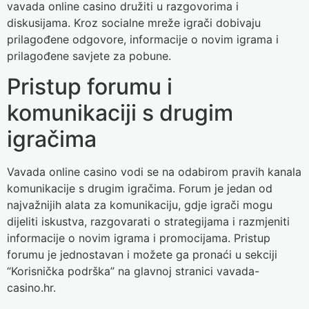
vavada online casino družiti u razgovorima i
diskusijama. Kroz socialne mreže igrači dobivaju
prilagođene odgovore, informacije o novim igrama i
prilagođene savjete za pobune.
Pristup forumu i
komunikaciji s drugim
igračima
Vavada online casino vodi se na odabirom pravih kanala
komunikacije s drugim igračima. Forum je jedan od
najvažnijih alata za komunikaciju, gdje igrači mogu
dijeliti iskustva, razgovarati o strategijama i razmjeniti
informacije o novim igrama i promocijama. Pristup
forumu je jednostavan i možete ga pronaći u sekciji
“Korisnička podrška” na glavnoj stranici vavada-
casino.hr.