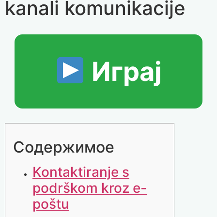
kanali komunikacije
Играј
Содержимое
Kontaktiranje s
podrškom kroz e-
poštu