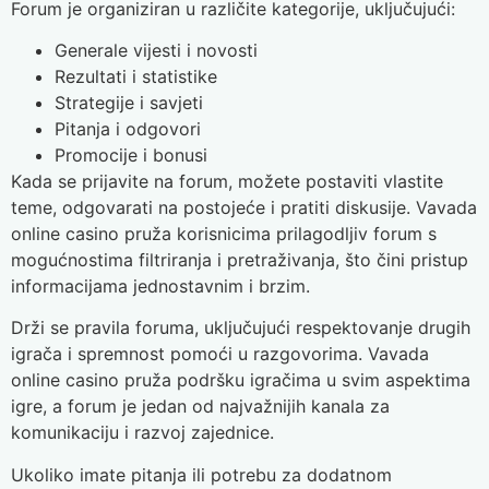
Forum je organiziran u različite kategorije, uključujući:
Generale vijesti i novosti
Rezultati i statistike
Strategije i savjeti
Pitanja i odgovori
Promocije i bonusi
Kada se prijavite na forum, možete postaviti vlastite
teme, odgovarati na postojeće i pratiti diskusije. Vavada
online casino pruža korisnicima prilagodljiv forum s
mogućnostima filtriranja i pretraživanja, što čini pristup
informacijama jednostavnim i brzim.
Drži se pravila foruma, uključujući respektovanje drugih
igrača i spremnost pomoći u razgovorima. Vavada
online casino pruža podršku igračima u svim aspektima
igre, a forum je jedan od najvažnijih kanala za
komunikaciju i razvoj zajednice.
Ukoliko imate pitanja ili potrebu za dodatnom