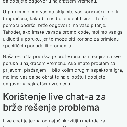
da dobijete odgovor u najkratšem vremenu.
U poruci molimo vas da uključite vaš korisnički ime ili
broj računa, kako bi nas bolje identificirali. To će
pomoći podršci brže odgovoriti na vaše pitanje.
Također, ako imate vavada promo code, molimo vas ga
uključiti u poruku, jer to može biti korisno za primjenu
specifičnih ponuda ili promocija.
Naša e-pošta podrška je profesionalna i reagira na sve
poruke u najkraćem vremenu. Ako imate problem sa
prijavom, plaćanjem ili bilo kojim drugim aspektom igra,
molimo vas da se obratite na e-poštu i dobijete
odgovor u najkratšem vremenu.
Korištenje live chat-a za
brže rešenje problema
Live chat je jedna od najučinkovitijih metoda za