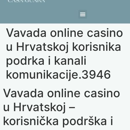
Estrutura da Casa
Vavada online casino
u Hrvatskoj korisnika
podrka i kanali
komunikacije.3946
Vavada online casino
u Hrvatskoj –
korisnička podrška i