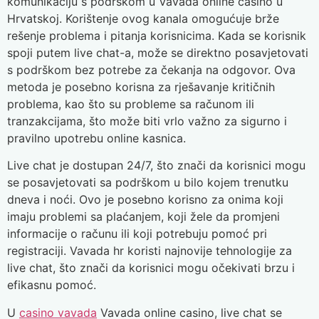
komunikaciju s podrškom u Vavada online casino u
Hrvatskoj. Korištenje ovog kanala omogućuje brže
rešenje problema i pitanja korisnicima. Kada se korisnik
spoji putem live chat-a, može se direktno posavjetovati
s podrškom bez potrebe za čekanja na odgovor. Ova
metoda je posebno korisna za rješavanje kritičnih
problema, kao što su probleme sa računom ili
tranzakcijama, što može biti vrlo važno za sigurno i
pravilno upotrebu online kasnica.
Live chat je dostupan 24/7, što znači da korisnici mogu
se posavjetovati sa podrškom u bilo kojem trenutku
dneva i noći. Ovo je posebno korisno za onima koji
imaju problemi sa plaćanjem, koji žele da promjeni
informacije o računu ili koji potrebuju pomoć pri
registraciji. Vavada hr koristi najnovije tehnologije za
live chat, što znači da korisnici mogu očekivati brzu i
efikasnu pomoć.
U
casino vavada
Vavada online casino, live chat se