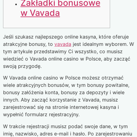
Zakładki bonusowe
w Vavada
Jeśli szukasz najlepszego online kasyna, które oferuje
atrakcyjne bonusy, to
vavada
jest idealnym wyborem. W
tym artykule przedstawimy Ci wszystko, co musisz
wiedzieć o Vavada online casino w Polsce, aby zacząć
swoją przygodę.
W Vavada online casino w Polsce możesz otrzymać
wiele atrakcyjnych bonusów, w tym bonusy powitalne,
bonusy załóżenia konta, bonusy za depozyty i wiele
innych. Aby zacząć korzystanie z Vavada, musisz
zarejestrować się na stronie internetowej kasyna i
wypełnić formularz rejestracyjny.
W trakcie rejestracji musisz podać swoje dane, w tym
imię, nazwisko, adres e-mail i hasło. Po zarejestrowaniu