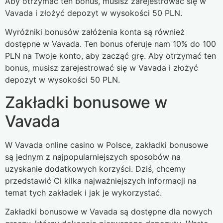
Aby otrzymać ten bonus, musisz zarejestrować się w
Vavada i złożyć depozyt w wysokości 50 PLN.
Wyróżniki bonusów załóżenia konta są również
dostępne w Vavada. Ten bonus oferuje nam 10% do 100
PLN na Twoje konto, aby zacząć grę. Aby otrzymać ten
bonus, musisz zarejestrować się w Vavada i złożyć
depozyt w wysokości 50 PLN.
Zakładki bonusowe w
Vavada
W Vavada online casino w Polsce, zakładki bonusowe
są jednym z najpopularniejszych sposobów na
uzyskanie dodatkowych korzyści. Dziś, chcemy
przedstawić Ci kilka najważniejszych informacji na
temat tych zakładek i jak je wykorzystać.
Zakładki bonusowe w Vavada są dostępne dla nowych