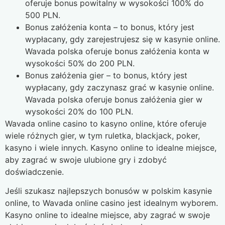
oferuje bonus powitalny w wysokości 100% do
500 PLN.
Bonus załóżenia konta – to bonus, który jest
wypłacany, gdy zarejestrujesz się w kasynie online.
Wavada polska oferuje bonus załóżenia konta w
wysokości 50% do 200 PLN.
Bonus załóżenia gier – to bonus, który jest
wypłacany, gdy zaczynasz grać w kasynie online.
Wavada polska oferuje bonus załóżenia gier w
wysokości 20% do 100 PLN.
Wavada online casino to kasyno online, które oferuje
wiele różnych gier, w tym ruletka, blackjack, poker,
kasyno i wiele innych. Kasyno online to idealne miejsce,
aby zagrać w swoje ulubione gry i zdobyć
doświadczenie.
Jeśli szukasz najlepszych bonusów w polskim kasynie
online, to Wavada online casino jest idealnym wyborem.
Kasyno online to idealne miejsce, aby zagrać w swoje