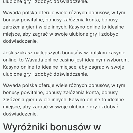
ulubione gry i zdobyć doświadczenie.
Wavada polska oferuje wiele różnych bonusów, w tym
bonusy powitalne, bonusy załóżenia konta, bonusy
załóżenia gier i wiele innych. Kasyno online to idealne
miejsce, aby zagrać w swoje ulubione gry i zdobyć
doświadczenie.
Jeśli szukasz najlepszych bonusów w polskim kasynie
online, to Wavada online casino jest idealnym wyborem.
Kasyno online to idealne miejsce, aby zagrać w swoje
ulubione gry i zdobyć doświadczenie.
Wavada polska oferuje wiele różnych bonusów, w tym
bonusy powitalne, bonusy załóżenia konta, bonusy
załóżenia gier i wiele innych. Kasyno online to idealne
miejsce, aby zagrać w swoje ulubione gry i zdobyć
doświadczenie.
Wyróżniki bonusów w