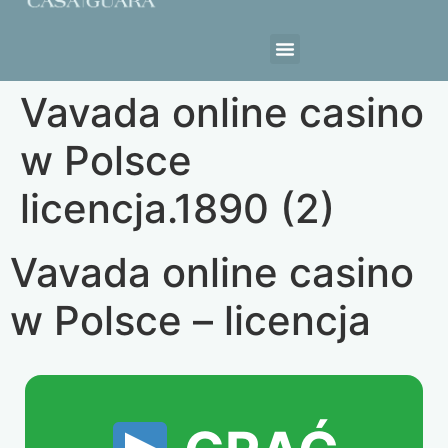
Estrutura da Casa
Vavada online casino
w Polsce
licencja.1890 (2)
Vavada online casino
w Polsce – licencja