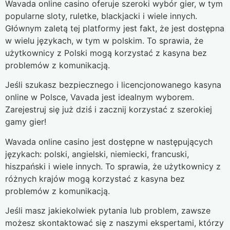
Wavada online casino oferuje szeroki wybór gier, w tym
popularne sloty, ruletke, blackjacki i wiele innych.
Głównym zaletą tej platformy jest fakt, że jest dostępna
w wielu językach, w tym w polskim. To sprawia, że
użytkownicy z Polski mogą korzystać z kasyna bez
problemów z komunikacją.
Jeśli szukasz bezpiecznego i licencjonowanego kasyna
online w Polsce, Vavada jest idealnym wyborem.
Zarejestruj się już dziś i zacznij korzystać z szerokiej
gamy gier!
Wavada online casino jest dostępne w następujących
językach: polski, angielski, niemiecki, francuski,
hiszpański i wiele innych. To sprawia, że użytkownicy z
różnych krajów mogą korzystać z kasyna bez
problemów z komunikacją.
Jeśli masz jakiekolwiek pytania lub problem, zawsze
możesz skontaktować się z naszymi ekspertami, którzy