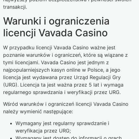
transakcji.
Warunki i ograniczenia
licencji Vavada Casino
W przypadku licencji Vavada Casino ważne jest
poznanie warunków i ograniczeń, które są wiązane z
tymi licencjami. Vavada Casino jest jednym z
najpopularniejszych kasyn online w Polsce, a jego
licencja jest wydawana przez Urząd Regulacji Gry
(URG). Licencja ta jest ważna przez 5 lat i wymaga
regularnego sprawdzania i weryfikacji przez URG.
Wśród warunków i ograniczeń licencji Vavada Casino
należy wymienić następujące:
Wymagany jest regularny sprawdzanie i
weryfikacja przez URG;
Wymagany jest dostęp do informacji o grach