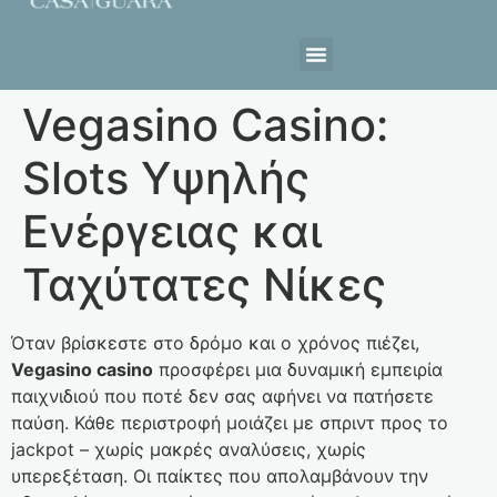
Estrutura da Casa
Vegasino Casino:
Slots Υψηλής
Ενέργειας και
Ταχύτατες Νίκες
Όταν βρίσκεστε στο δρόμο και ο χρόνος πιέζει,
Vegasino casino
προσφέρει μια δυναμική εμπειρία
παιχνιδιού που ποτέ δεν σας αφήνει να πατήσετε
παύση. Κάθε περιστροφή μοιάζει με σπριντ προς το
jackpot – χωρίς μακρές αναλύσεις, χωρίς
υπερεξέταση. Οι παίκτες που απολαμβάνουν την