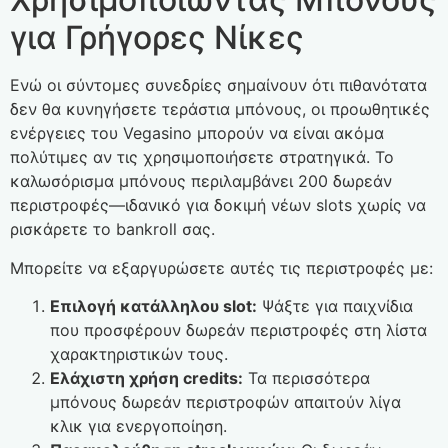
για Γρήγορες Νίκες
Ενώ οι σύντομες συνεδρίες σημαίνουν ότι πιθανότατα
δεν θα κυνηγήσετε τεράστια μπόνους, οι προωθητικές
ενέργειες του Vegasino μπορούν να είναι ακόμα
πολύτιμες αν τις χρησιμοποιήσετε στρατηγικά. Το
καλωσόρισμα μπόνους περιλαμβάνει 200 δωρεάν
περιστροφές—ιδανικό για δοκιμή νέων slots χωρίς να
ρισκάρετε το bankroll σας.
Μπορείτε να εξαργυρώσετε αυτές τις περιστροφές με:
Επιλογή κατάλληλου slot:
Ψάξτε για παιχνίδια
που προσφέρουν δωρεάν περιστροφές στη λίστα
χαρακτηριστικών τους.
Ελάχιστη χρήση credits:
Τα περισσότερα
μπόνους δωρεάν περιστροφών απαιτούν λίγα
κλικ για ενεργοποίηση.