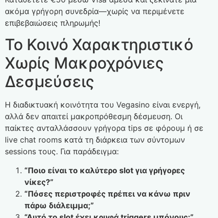
ακόμα γρήγορη συνεδρία—χωρίς να περιμένετε
επιβεβαιώσεις πληρωμής!
Το Κοινό Χαρακτηριστικό
Χωρίς Μακροχρόνιες
Δεσμεύσεις
Η διαδικτυακή κοινότητα του Vegasino είναι ενεργή,
αλλά δεν απαιτεί μακροπρόθεσμη δέσμευση. Οι
παίκτες ανταλλάσσουν γρήγορα tips σε φόρουμ ή σε
live chat rooms κατά τη διάρκεια των σύντομων
sessions τους. Για παράδειγμα:
“Ποιο είναι το καλύτερο slot για γρήγορες
νίκες?”
“Πόσες περιστροφές πρέπει να κάνω πριν
πάρω διάλειμμα;”
“Αυτό το slot έχει κρυφά triggers μπόνους;”