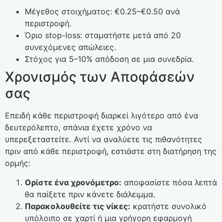
Μέγεθος στοιχήματος: €0.25–€0.50 ανά
περιστροφή.
Όριο stop-loss: σταματήστε μετά από 20
συνεχόμενες απώλειες.
Στόχος για 5–10% απόδοση σε μια συνεδρία.
Χρονισμός των Αποφάσεών
σας
Επειδή κάθε περιστροφή διαρκεί λιγότερο από ένα
δευτερόλεπτο, σπάνια έχετε χρόνο να
υπερεξεταστείτε. Αντί να αναλύετε τις πιθανότητες
πριν από κάθε περιστροφή, εστιάστε στη διατήρηση της
ορμής:
Ορίστε ένα χρονόμετρο:
αποφασίστε πόσα λεπτά
θα παίξετε πριν κάνετε διάλειμμα.
Παρακολουθείτε τις νίκες:
κρατήστε συνολικό
υπόλοιπο σε χαρτί ή μια γρήγορη εφαρμογή