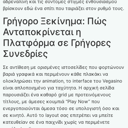
αδρεναλίνη και τις σύντομες στιγμές ενθουσιασμού
βρίσκουν εδώ ένα σπίτι που ταιριάζει στον ρυθμό τους.
Γρήγορο Ξεκίνημα: Πώς
Ανταποκρίνεται η
Πλατφόρμα σε Γρήγορες
Συνεδρίες
Σε αντίθεση με ορισμένες ιστοσελίδες που φορτώνουν
βαριά γραφικά και περιμένουν κάθε πλακάκι να
ολοκληρώσει την animation, το interface του Vegasino
είναι απλοποιημένο για ταχύτητα. Η αρχική σελίδα
παρουσιάζει ένα καθαρό grid με προτεινόμενους
τίτλους, με άμεσες κουμπιά “Play Now” που
ενεργοποιούνται άμεσα τόσο σε υπολογιστή όσο και
σε κινητό. Αυτό το layout σας επιτρέπει να μπείτε
κατευθείαν σε ένα παιχνίδι χωρίς να περιμένετε