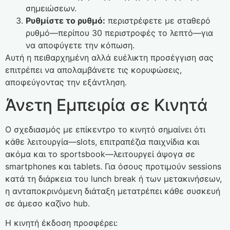
σημειώσεων.
Ρυθμίστε το ρυθμό:
περιστρέφετε με σταθερό
ρυθμό—περίπου 30 περιστροφές το λεπτό—για
να αποφύγετε την κόπωση.
Αυτή η πειθαρχημένη αλλά ευέλικτη προσέγγιση σας
επιτρέπει να απολαμβάνετε τις κορυφώσεις,
αποφεύγοντας την εξάντληση.
Άνετη Εμπειρία σε Κινητά
Ο σχεδιασμός με επίκεντρο το κινητό σημαίνει ότι
κάθε λειτουργία—slots, επιτραπέζια παιχνίδια και
ακόμα και το sportsbook—λειτουργεί άψογα σε
smartphones και tablets. Για όσους προτιμούν sessions
κατά τη διάρκεια του lunch break ή των μετακινήσεων,
η ανταποκρινόμενη διάταξη μετατρέπει κάθε συσκευή
σε άμεσο καζίνο hub.
Η κινητή έκδοση προσφέρει: