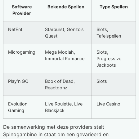
Software
Bekende Spellen
Type Spellen
Provider
NetEnt
Starburst, Gonzo’s
Slots,
Quest
Tafelspellen
Microgaming
Mega Moolah,
Slots,
Immortal Romance
Progressive
Jackpots
Play’n GO
Book of Dead,
Slots
Reactoonz
Evolution
Live Roulette, Live
Live Casino
Gaming
Blackjack
De samenwerking met deze providers stelt
Spinogambino in staat om een gevarieerd en