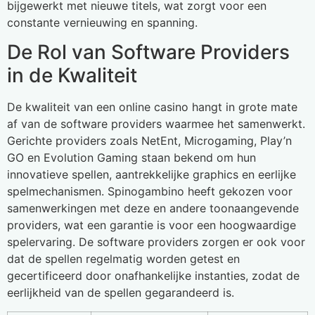
bijgewerkt met nieuwe titels, wat zorgt voor een
constante vernieuwing en spanning.
De Rol van Software Providers
in de Kwaliteit
De kwaliteit van een online casino hangt in grote mate
af van de software providers waarmee het samenwerkt.
Gerichte providers zoals NetEnt, Microgaming, Play’n
GO en Evolution Gaming staan bekend om hun
innovatieve spellen, aantrekkelijke graphics en eerlijke
spelmechanismen. Spinogambino heeft gekozen voor
samenwerkingen met deze en andere toonaangevende
providers, wat een garantie is voor een hoogwaardige
spelervaring. De software providers zorgen er ook voor
dat de spellen regelmatig worden getest en
gecertificeerd door onafhankelijke instanties, zodat de
eerlijkheid van de spellen gegarandeerd is.