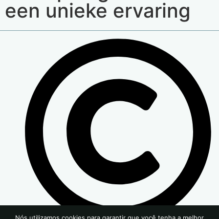
een unieke ervaring
Nós utilizamos cookies para garantir que você tenha a melhor