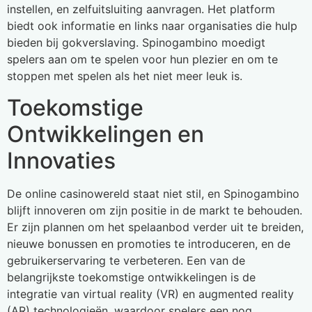
instellen, en zelfuitsluiting aanvragen. Het platform
biedt ook informatie en links naar organisaties die hulp
bieden bij gokverslaving. Spinogambino moedigt
spelers aan om te spelen voor hun plezier en om te
stoppen met spelen als het niet meer leuk is.
Toekomstige
Ontwikkelingen en
Innovaties
De online casinowereld staat niet stil, en Spinogambino
blijft innoveren om zijn positie in de markt te behouden.
Er zijn plannen om het spelaanbod verder uit te breiden,
nieuwe bonussen en promoties te introduceren, en de
gebruikerservaring te verbeteren. Een van de
belangrijkste toekomstige ontwikkelingen is de
integratie van virtual reality (VR) en augmented reality
(AR) technologieën, waardoor spelers een nog