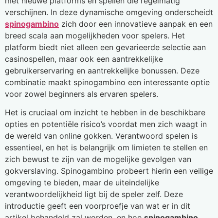
met nieuwe platforms en spellen die regelmatig
verschijnen. In deze dynamische omgeving onderscheidt
spinogambino
zich door een innovatieve aanpak en een
breed scala aan mogelijkheden voor spelers. Het
platform biedt niet alleen een gevarieerde selectie aan
casinospellen, maar ook een aantrekkelijke
gebruikerservaring en aantrekkelijke bonussen. Deze
combinatie maakt spinogambino een interessante optie
voor zowel beginners als ervaren spelers.
Het is cruciaal om inzicht te hebben in de beschikbare
opties en potentiële risico’s voordat men zich waagt in
de wereld van online gokken. Verantwoord spelen is
essentieel, en het is belangrijk om limieten te stellen en
zich bewust te zijn van de mogelijke gevolgen van
gokverslaving. Spinogambino probeert hierin een veilige
omgeving te bieden, maar de uiteindelijke
verantwoordelijkheid ligt bij de speler zelf. Deze
introductie geeft een voorproefje van wat er in dit
artikel behandeld zal worden, en hoe
spinogambino