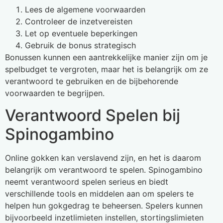
Lees de algemene voorwaarden
Controleer de inzetvereisten
Let op eventuele beperkingen
Gebruik de bonus strategisch
Bonussen kunnen een aantrekkelijke manier zijn om je
spelbudget te vergroten, maar het is belangrijk om ze
verantwoord te gebruiken en de bijbehorende
voorwaarden te begrijpen.
Verantwoord Spelen bij
Spinogambino
Online gokken kan verslavend zijn, en het is daarom
belangrijk om verantwoord te spelen. Spinogambino
neemt verantwoord spelen serieus en biedt
verschillende tools en middelen aan om spelers te
helpen hun gokgedrag te beheersen. Spelers kunnen
bijvoorbeeld inzetlimieten instellen, stortingslimieten