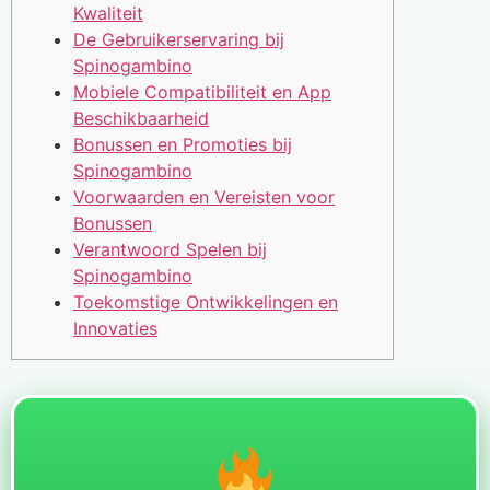
Kwaliteit
De Gebruikerservaring bij
Spinogambino
Mobiele Compatibiliteit en App
Beschikbaarheid
Bonussen en Promoties bij
Spinogambino
Voorwaarden en Vereisten voor
Bonussen
Verantwoord Spelen bij
Spinogambino
Toekomstige Ontwikkelingen en
Innovaties