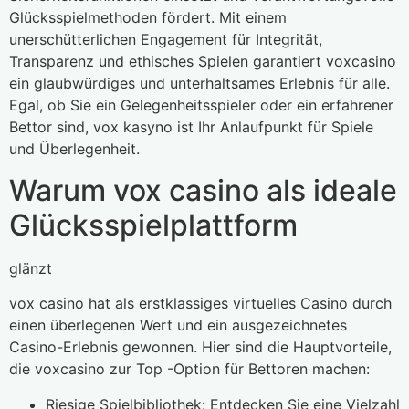
Glücksspielmethoden fördert. Mit einem
unerschütterlichen Engagement für Integrität,
Transparenz und ethisches Spielen garantiert voxcasino
ein glaubwürdiges und unterhaltsames Erlebnis für alle.
Egal, ob Sie ein Gelegenheitsspieler oder ein erfahrener
Bettor sind, vox kasyno ist Ihr Anlaufpunkt für Spiele
und Überlegenheit.
Warum vox casino als ideale
Glücksspielplattform
glänzt
vox casino hat als erstklassiges virtuelles Casino durch
einen überlegenen Wert und ein ausgezeichnetes
Casino-Erlebnis gewonnen. Hier sind die Hauptvorteile,
die voxcasino zur Top -Option für Bettoren machen:
Riesige Spielbibliothek: Entdecken Sie eine Vielzahl