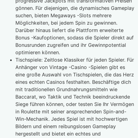
progressive Jackpots mit transformativen Preisen
gönnen. Für diejenigen, die dynamisches Gameplay
suchen, bieten Megaways -Slots mehrere
Möglichkeiten, bei jedem Spin zu gewinnen.
Darüber hinaus liefert die Plattform erweiterte
Bonus -Kaufoptionen, sodass die Spieler direkt auf
Bonusrunden zugreifen und ihr Gewinnpotential
optimieren können.
Tischspiele: Zeitlose Klassiker für jeden Spieler. Für
Anhänger von Vintage -Casino -Spielen gibt es
eine große Auswahl von Tischspielen, die das Herz
eines echten Casinos festhalten. Beschäftige dich
mit traditionellen Grundnahrungsmitteln wie
Baccarat, wo Taktik und Technik beeindruckende
Siege führen können, oder testen Sie Ihr Vermögen
in Roulette mit seiner ansprechenden Spin-and-
Win-Mechanik. Jedes Spiel ist mit hochwertigen
Bildern und einem reibungslosen Gameplay
hergestellt und bietet ein echtes und