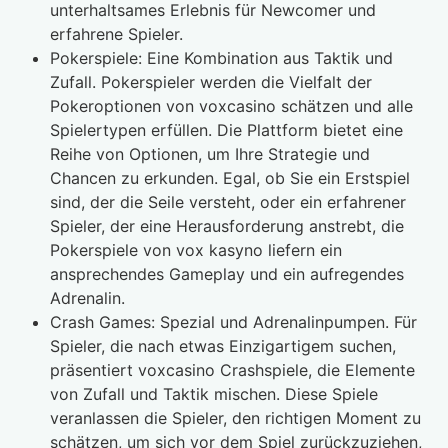
unterhaltsames Erlebnis für Newcomer und
erfahrene Spieler.
Pokerspiele: Eine Kombination aus Taktik und
Zufall. Pokerspieler werden die Vielfalt der
Pokeroptionen von voxcasino schätzen und alle
Spielertypen erfüllen. Die Plattform bietet eine
Reihe von Optionen, um Ihre Strategie und
Chancen zu erkunden. Egal, ob Sie ein Erstspiel
sind, der die Seile versteht, oder ein erfahrener
Spieler, der eine Herausforderung anstrebt, die
Pokerspiele von vox kasyno liefern ein
ansprechendes Gameplay und ein aufregendes
Adrenalin.
Crash Games: Spezial und Adrenalinpumpen. Für
Spieler, die nach etwas Einzigartigem suchen,
präsentiert voxcasino Crashspiele, die Elemente
von Zufall und Taktik mischen. Diese Spiele
veranlassen die Spieler, den richtigen Moment zu
schätzen, um sich vor dem Spiel zurückzuziehen,