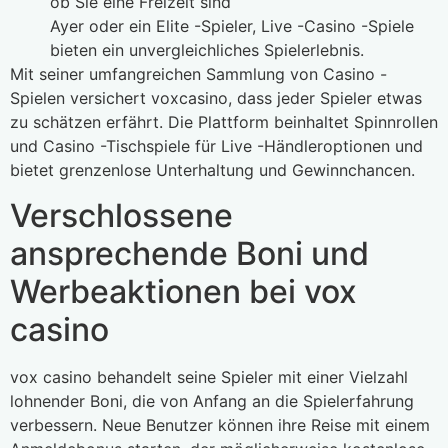
ob Sie eine Freizeit sind
Ayer oder ein Elite -Spieler, Live -Casino -Spiele
bieten ein unvergleichliches Spielerlebnis.
Mit seiner umfangreichen Sammlung von Casino -
Spielen versichert voxcasino, dass jeder Spieler etwas
zu schätzen erfährt. Die Plattform beinhaltet Spinnrollen
und Casino -Tischspiele für Live -Händleroptionen und
bietet grenzenlose Unterhaltung und Gewinnchancen.
Verschlossene
ansprechende Boni und
Werbeaktionen bei vox
casino
vox casino behandelt seine Spieler mit einer Vielzahl
lohnender Boni, die von Anfang an die Spielerfahrung
verbessern. Neue Benutzer können ihre Reise mit einem