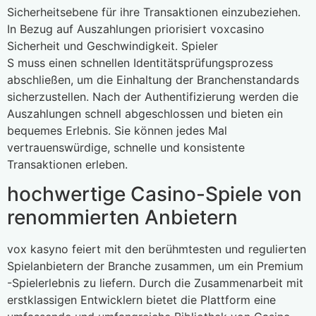
Sicherheitsebene für ihre Transaktionen einzubeziehen.
In Bezug auf Auszahlungen priorisiert voxcasino
Sicherheit und Geschwindigkeit. Spieler
S muss einen schnellen Identitätsprüfungsprozess
abschließen, um die Einhaltung der Branchenstandards
sicherzustellen. Nach der Authentifizierung werden die
Auszahlungen schnell abgeschlossen und bieten ein
bequemes Erlebnis. Sie können jedes Mal
vertrauenswürdige, schnelle und konsistente
Transaktionen erleben.
hochwertige Casino-Spiele von
renommierten Anbietern
vox kasyno feiert mit den berühmtesten und regulierten
Spielanbietern der Branche zusammen, um ein Premium
-Spielerlebnis zu liefern. Durch die Zusammenarbeit mit
erstklassigen Entwicklern bietet die Plattform eine