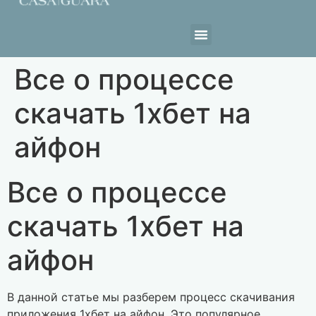
Estrutura da Casa
Все о процессе
скачать 1хбет на
айфон
Все о процессе
скачать 1хбет на
айфон
В данной статье мы разберем процесс скачивания
приложения 1хбет на айфон. Это популярное