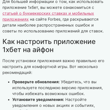
Для большей информации о том, как использовать
приложение 1хбет, вы можете ознакомиться с
статьей о букмекерских ставках и мобильных
приложениях
на сайте Forbes, где раскрываются
детали наиболее распространенных ошибок и
советы по использованию приложений для ставок.
Как настроить приложение
1хбет на айфон
После установки приложения важно правильно его
настроить для комфортной игры. Вот несколько
рекомендаций:
Проверьте обновления:
Убедитесь, что вы
используете последнюю версию приложения,
чтобы избежать возможных ошибок.
Установите уведомления:
Настройте
уведомления о новых акциях и событиях,