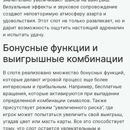
Визуальные эффекты и звуковое сопровождение
создают неповторимую атмосферу азарта и
удовольствия. Этот слот не только развлекает, но и
дарит возможность ощутить настоящий адреналин
и испытать удачу.
Бонусные функции и
выигрышные комбинации
В слоте реализовано множество бонусных функций,
которые делают игровой процесс еще более
интересным и прибыльным. Например, бесплатные
вращения, которые активируются при выпадении
определенной комбинации символов. Также
присутствует режим “увеличенного риска”, где
игрок может попытаться увеличить свой выигрыш,
угадав цвет или масть карты. Все это способствует
тому, что слот остается увлекательным и