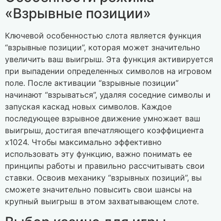
«Взрывные позиции»
Ключевой особенностью слота является функция
“взрывные позиции”, которая может значительно
увеличить ваш выигрыш. Эта функция активируется
при выпадении определенных символов на игровом
поле. После активации “взрывные позиции”
начинают “взрываться”, удаляя соседние символы и
запуская каскад новых символов. Каждое
последующее взрывное движение умножает ваш
выигрыш, достигая впечатляющего коэффициента
x1024. Чтобы максимально эффективно
использовать эту функцию, важно понимать ее
принципы работы и правильно рассчитывать свои
ставки. Освоив механику “взрывных позиций”, вы
сможете значительно повысить свои шансы на
крупный выигрыш в этом захватывающем слоте.