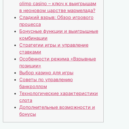
olimp casino – ключ к выигрышам
в неоновом царстве мармелада?
Сладкий взрыв: Обзор игрового
процесса
Бонусные функции и выигрышные
комбинации
Стратегии игры и управление
ставками
Особенности режима «Взрывные
позиции»
Выбор казино для игры
Советы по управлению
банкроллом
Технологические характеристики
слота
Дополнительные возможности и
бонусы