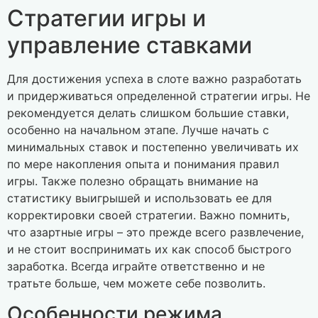
Стратегии игры и
управление ставками
Для достижения успеха в слоте важно разработать
и придерживаться определенной стратегии игры. Не
рекомендуется делать слишком большие ставки,
особенно на начальном этапе. Лучше начать с
минимальных ставок и постепенно увеличивать их
по мере накопления опыта и понимания правил
игры. Также полезно обращать внимание на
статистику выигрышей и использовать ее для
корректировки своей стратегии. Важно помнить,
что азартные игры – это прежде всего развлечение,
и не стоит воспринимать их как способ быстрого
заработка. Всегда играйте ответственно и не
тратьте больше, чем можете себе позволить.
Особенности режима